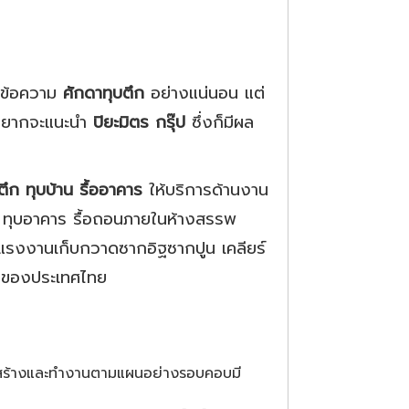
บข้อความ
ศักดาทุบตึก
อย่างแน่นอน แต่
ก็อยากจะแนะนำ
ปิยะมิตร กรุ๊ป
ซึ่งก็มีผล
บตึก ทุบบ้าน รื้ออาคาร
ให้บริการด้านงาน
าน ทุบอาคาร รื้อถอนภายในห้างสรรพ
ละแรงงานเก็บกวาดซากอิฐซากปูน เคลียร์
นนำของประเทศไทย
ูกสร้างและทำงานตามแผนอย่างรอบคอบมี