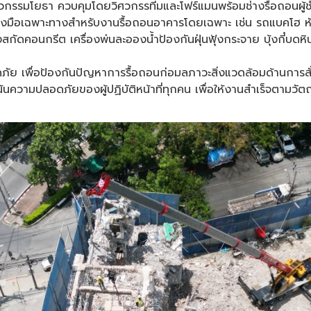
วกรรมโยธา ควบคุมโดยวิศวกรรทีมและโฟร์แมนพร้อมช่างรื้อถอนผู้
ครื่องมือเฉพาะทางสำหรับงานรื้อถอนอาคารโดยเฉพาะ เช่น รถแบคโฮ 
ัดคอนกรีต เครื่องพ่นละอองน้ำป้องกันฝุ่นฟุ้งกระจาย บุ้งกี๋บดห
ัย เพื่อป้องกันปัญหาการรื้อถอนก่อมลภาวะสิ่งแวดล้อมด้านการสั่
นความปลอดภัยของผู้ปฏิบัติหน้าที่ทุกคน เพื่อให้งานสำเร็จตามวัต