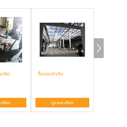
นกรีต
รื้อถอนโกดัง
รับทุบตึก
ะเอียด
ดูรายละเอียด
ดูรายล