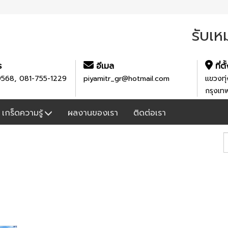
รับเห
ร
อีเมล
ที่ตั
,
9568
081-755-1229
piyamitr_gr@hotmail.com
แขวงทุ่
กรุงเ
เกร็ดความรู้
ผลงานของเรา
ติดต่อเรา