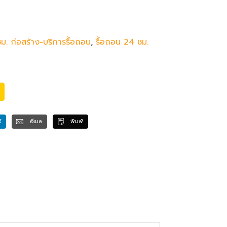
ม. ก่อสร้าง-บริการรื้อถอน
,
รื้อถอน 24 ชม.
์
อีเมล
พิมพ์