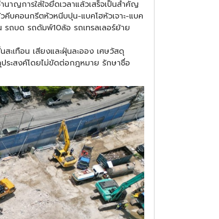
ชำนาญการใส่ใจยึดเวลาแล้วเสร็จเป็นสำคัญ
หัวคีบคอนกรีตหัวหนีบปุน-แบคโฮหัวเจาะ-แบค
ิน รถบด รถดัมพ์10ล้อ รถเทรลเลอร์ย้าย
นสะเทือน เสียงและฝุ่นละออง เศษวัสดุ
ถุประสงค์โดยไม่ขัดต่อกฎหมาย รักษาชื่อ