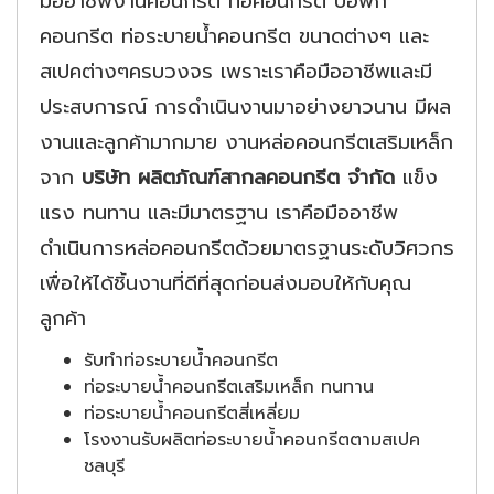
มืออาชีพงานคอนกรีต ท่อคอนกรีต บ่อพัก
คอนกรีต ท่อระบายน้ำคอนกรีต ขนาดต่างๆ และ
สเปคต่างๆครบวงจร เพราะเราคือมืออาชีพและมี
ประสบการณ์ การดำเนินงานมาอย่างยาวนาน มีผล
งานและลูกค้ามากมาย งานหล่อคอนกรีตเสริมเหล็ก
จาก
บริษัท ผลิตภัณฑ์สากลคอนกรีต จำกัด
แข็ง
แรง ทนทาน และมีมาตรฐาน เราคือมืออาชีพ
ดำเนินการหล่อคอนกรีตด้วยมาตรฐานระดับวิศวกร
เพื่อให้ได้ชิ้นงานที่ดีที่สุดก่อนส่งมอบให้กับคุณ
ลูกค้า
รับทำท่อระบายน้ำคอนกรีต
ท่อระบายน้ำคอนกรีตเสริมเหล็ก ทนทาน
ท่อระบายน้ำคอนกรีตสี่เหลี่ยม
โรงงานรับผลิตท่อระบายน้ำคอนกรีตตามสเปค
ชลบุรี