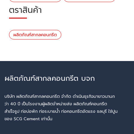
ตราสินค้า
ผลิตภัณฑ์สากลคอนกรีต
ผลิตภัณฑ์สากลคอนกรีต บจก
บริษัท ผลิตภัณฑ์สากลคอนกรีต จำกัด ดำเนินธุรกิจมายาวนานก
ว่า 40 ปี เป็นโรงงานผู้ผลิตจำหน่ายส่ง ผลิตภัณฑ์คอนกรีต
สำเร็จรูป ท่อบ่อพัก ท่อระบายน้ำ ท่อคอนกรีตอัดแรง ชลบุรี ใช้ปูน
ของ SCG Cement เท่านั้น