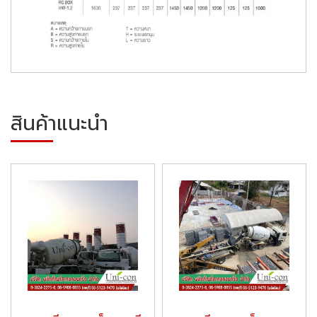
สินค้าแนะนำ