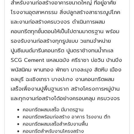
สำหรับงานก่อสร้างอาคารขนาดใหญ่ ที่อยู่อาศัย
โรงงานอุตสาหกรรม สิ่งปลูกสร้างสาธารณูปโภค
และงานก่อสร้างครบวงจร ดำเนินการผสม
คอนกรีตทุกขั้นตอนให้เป็นไปตามมาตรฐาน พร้อม
รองรับงานก่อสร้างทุกรูปแบบ วแทนจำหน่าย
ปูนซีเมนต์มารีนคอนกรีต ปูนตราช้างทนน้ำทะเล
SCG Cement แหลมฉบัง ศรีราชา บ่อวิน บ้านบึง
พนัสนิคม พานทอง พัทยา บางละมุง สัตหีบ เมือง
ชลบุรี ฉะเชิงเทรา บางปะกง งานคอนกรีตผสม
เสร็จเพื่องานปูพื้นฐานราก สร้างโครงการหมู่บ้าน
และทุกงานก่อสร้างได้อย่างครอบคลุม ครบวงจร
คอนกรีตผสมเสร็จ มีมาตรฐาน
คอนกรีตพร้อมก่อสร้าง อาคาร โรงงาน ตึก
คอนกรีตผสมเสร็จสำหรับงานพื้น
คอนกรีตสำหรับงานโครงสร้าง