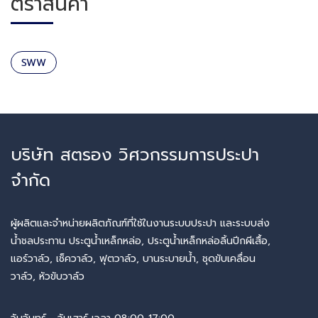
ตราสินค้า
SWW
บริษัท สตรอง วิศวกรรมการประปา
จำกัด
ผู้ผลิตและจำหน่ายผลิตภัณฑ์ที่ใช้ในงานระบบประปา และระบบส่ง
น้ำชลประทาน ประตูน้ำเหล็กหล่อ, ประตูน้ำเหล็กหล่อลิ้นปีกผีเสื้อ,
แอร์วาล์ว, เช็ควาล์ว, ฟุตวาล์ว, บานระบายน้ำ, ชุดขับเคลื่อน
วาล์ว, หัวขับวาล์ว