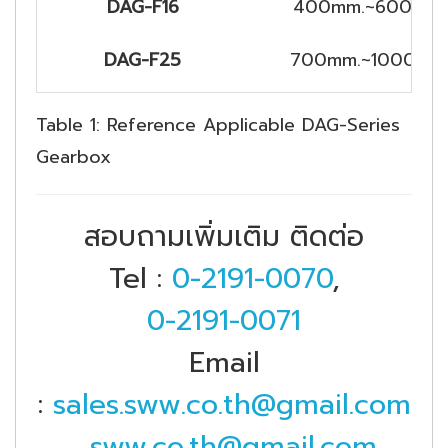
DAG-F16
400mm.~600mm.
DAG-F25
700mm.~1000mm
Table 1: Reference Applicable DAG-Series
Gearbox
สอบถามเพิ่มเติม ติดต่อ
Tel :
0-2191-0070
,
0-2191-0071
Email
:
sales.sww.co.th@gmail.com
,
sww.co.th@gmail.com