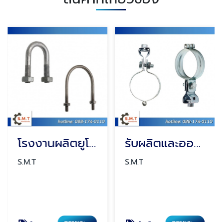
โรงงานผลิตยูโบลท์ U-bolt
รับผลิตและออกแบบไพพ์แฮงเกอร์
S.M.T
S.M.T