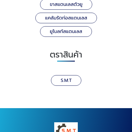
ขาสแตนเลสตัวยู
แคล้มรัดท่อสแตนเลส
ยูโบลท์สแตนเลส
ตราสินค้า
S.M.T