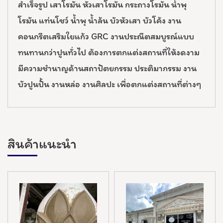
สำเร็จรูป เสาโรมัน หัวเสาโรมัน กระถางโรมัน น้ำพุ
โรมัน แท่นโชว์ น้ำพุ น้ำล้น บัวหัวเสา บัวโค้ง งาน
คอนกรีตเสริมใยแก้ว GRC งานประณีตสมบูรณ์แบบ
ทนทานกว่าปูนทั่วไป ต้องการตกแต่งสถานที่ให้งดงาม
มีความชำนาญด้านสถาปัตยกรรม ประติมากรรม งาน
บัวปูนปั้น งานหล่อ งานศิลปะ เพื่อตกแต่งสถานที่ต่างๆ
สินค้าแนะนำ