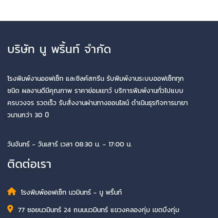
บริษัท นู พริ้นท์ จำกัด
โรงพิมพ์งานออฟเซ็ท และซิลค์สกรีน รับพิมพ์งานระบบออฟเซ็ททุก
ชนิด ผลงานดีมีคุณภาพ ราคาย่อมเยาว์ บริการพิมพ์งานทั่วไปแบบ
ครบวงจร รวดเร็ว รับสั่งงานผ่านทางออนไลน์ ดำเนินธุรกิจการมายา
วนานกว่า 30 ปี
วันจันทร์ - วันเสาร์ เวลา 08:30 น. - 17:00 น.
ติดต่อเรา
โรงพิมพ์ออฟเซ็ท นวมินทร์ - นู พริ้นท์
77 ซอยนวมินทร์ 24 ถนนนวมินทร์ แขวงคลองกุ่ม เขตบึงกุ่ม