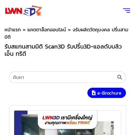
หน้าแรก
»
แคตตาล็อกออนไลน์
»
งรับผลิตวัตถุมงคล ปริ้นสาม
มิติ
รับสแกนสามมิติ Scan3D รับปริ้น3D-แอลดับบลิว
เอ็น ทรีดี
e-Brochure