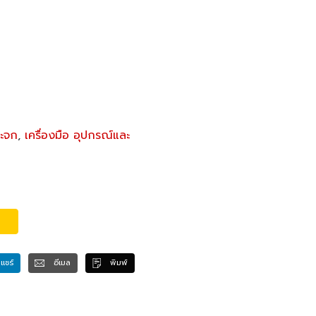
ระจก
,
เครื่องมือ อุปกรณ์และ
แชร์
อีเมล
พิมพ์