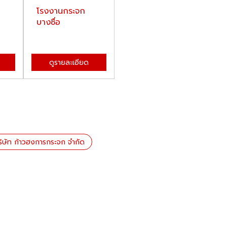
โรงงานกระจก
กระจกเทมเปอร์
ข
บางซื่อ
ราคาโรงงาน
บา
ดูรายละเอียด
ดูรายละเอียด
ริษัท ก้าวฮงการกระจก จำกัด