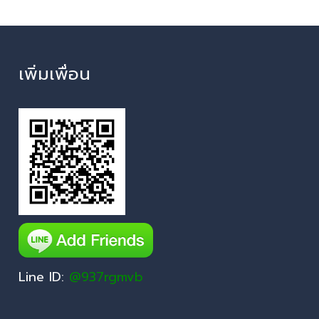
เพิ่มเพื่อน
Line ID:
@937rgmvb