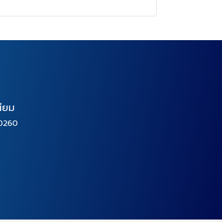
นียม
10260