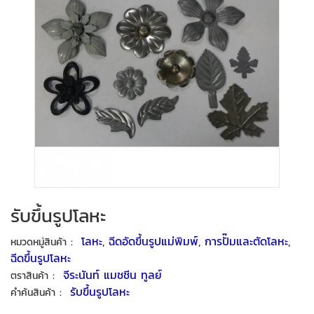
รับขึ้นรูปโลหะ
:
โลหะ
,
ฉีดอัดขึ้นรูปแม่พิมพ์
,
การปั๊มและตัดโลหะ
,
หมวดหมู่สินค้า
ฉีดขึ้นรูปโลหะ
:
จีระนันท์ แมชชีน ทูลย์
ตราสินค้า
:
รับขึ้นรูปโลหะ
คำค้นสินค้า