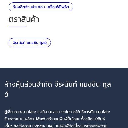
รับผลิตส่วนประกอบ เครื่องใช้ไฟฟ้า
ตราสินค้า
จีระนันท์ แมชชีน ทูลย์
ห้างหุ้นส่วนจำกัด จีระนันท์ แมชชีน ทูล
ย์
ผู้เชี่ยวชาญงานโลหะ เรามีความสามารถในการให้บริการด้านงานโลหะ
รับออกแบบ ผลิตแม่พิมพ์ สร้างแม่พิมพ์ปั๊มโลหะ ทั้งชนิดแม่พิมพ์
เดี่ยว ซิงเกิ้ลดาย (Single Die), แม่พิมพ์ต่อเนื่องโปรเกรสซีฟดาย