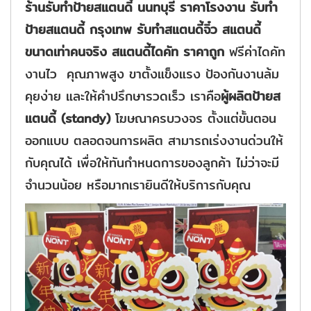
ร้านรับทำป้ายสแตนดี้ นนทบุรี ราคาโรงงาน รับทำ
ป้ายสแตนดี้ กรุงเทพ รับทำสแตนดี้จิ๋ว สแตนดี้
ขนาดเท่าคนจริง สแตนดี้ไดคัท ราคาถูก
ฟรีค่าไดคัท
งานไว คุณภาพสูง ขาตั้งแข็งแรง ป้องกันงานล้ม
คุยง่าย และให้คำปรึกษารวดเร็ว เราคือ
ผู้ผลิตป้ายส
แตนดี้ (standy)
โฆษณาครบวงจร ตั้งแต่ขั้นตอน
ออกแบบ ตลอดจนการผลิต สามารถเร่งงานด่วนให้
กับคุณได้ เพื่อให้ทันกำหนดการของลูกค้า ไม่ว่าจะมี
จำนวนน้อย หรือมากเรายินดีให้บริการกับคุณ