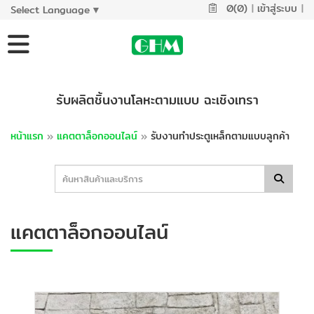
0(0)
|
เข้าสู่ระบบ
|
Select Language
▼
รับผลิตชิ้นงานโลหะตามแบบ ฉะเชิงเทรา
หน้าแรก
»
แคตตาล็อกออนไลน์
»
รับงานทำประตูเหล็กตามแบบลูกค้า
แคตตาล็อกออนไลน์