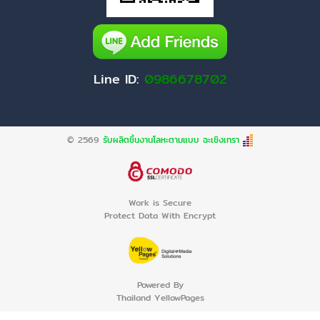
Line ID:
0986678702
© 2569
รับผลิตชิ้นงานโลหะตามแบบ ฉะเชิงเทรา
Work is Secure
Protect Data With Encrypt
Powered By
Thailand YellowPages