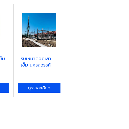
ข็ม
รับเหมาตอกเสา
เข็ม นครสวรรค์
ดูรายละเอียด