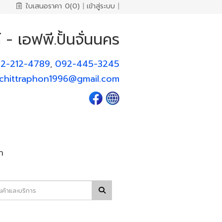
ใบเสนอราคา
0(0)
|
เข้าสู่ระบบ
|
- เอฟพี.ปั้นจั่นนคร
2-212-4789
092-445-3245
,
chittraphon1996@gmail.com
า