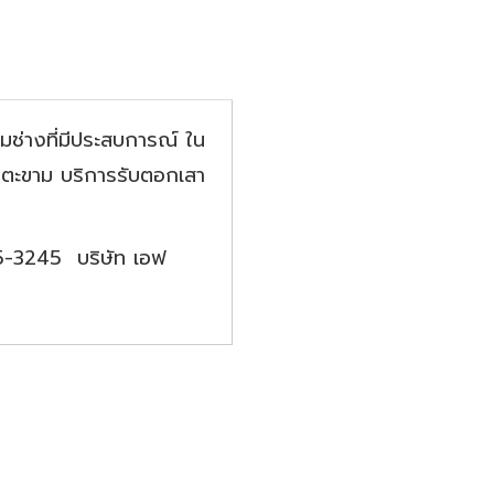
ีมช่างที่มีประสบการณ์ ใน
ตีนตะขาม บริการรับตอกเสา
45-3245 บริษัท เอฟ