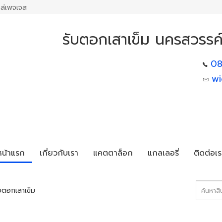
ล่เพจเจส
รับตอกเสาเข็ม นครสวรรค์ 
08
wi
หน้าแรก
เกี่ยวกับเรา
แคตตาล็อก
แกลเลอรี่
ติดต่อเร
งตอกเสาเข็ม