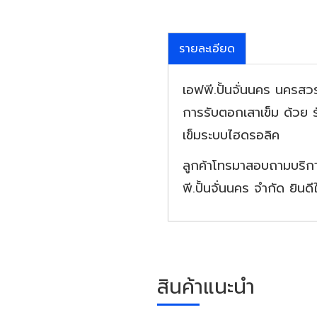
รายละเอียด
เอฟพี.ปั้นจั่นนคร นครสวร
การรับตอกเสาเข็ม ด้วย ร
เข็มระบบไฮดรอลิค
ลูกค้าโทรมาสอบถามบริก
พี.ปั้นจั่นนคร จำกัด ยินด
สินค้าแนะนำ