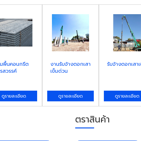
่นพื้นคอนกรีต
งานรับจ้างตอกเสา
รับจ้างตอกเสาเ
รสวรรค์
เข็มด่วน
ดูรายละเอียด
ดูรายละเอียด
ดูรายละเอียด
ตราสินค้า