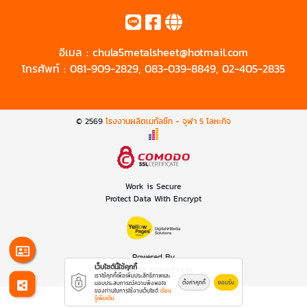
อีเมล :
chula5metalsheet@hotmail.com
โทรศัพท์ :
081-909-2829
,
083-039-8849
,
02-405-2835
© 2569
โรงงานผลิตเมทัลชีท - จุฬา 5 โลหะกิจ
Work is Secure
Protect Data With Encrypt
Powered By
เว็บไซต์นี้ใช้คุกกี้
Thailand YellowPages
เราใช้คุกกี้เพื่อเพิ่มประสิทธิภาพและ
ตั้งค่าคุกกี้
ยอมรับ
มอบประสบการณ์ความพึงพอใจ
ของท่านในการใช้งานเว็บไซต์
เรียน
รู้เพิ่มเติม