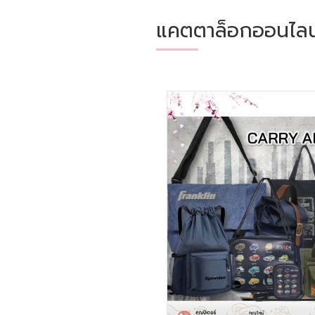
แคตตาล็อกออนไลน