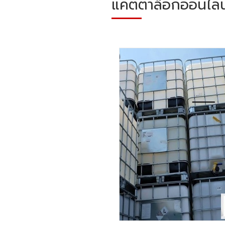
แคตตาล็อกออนไลน