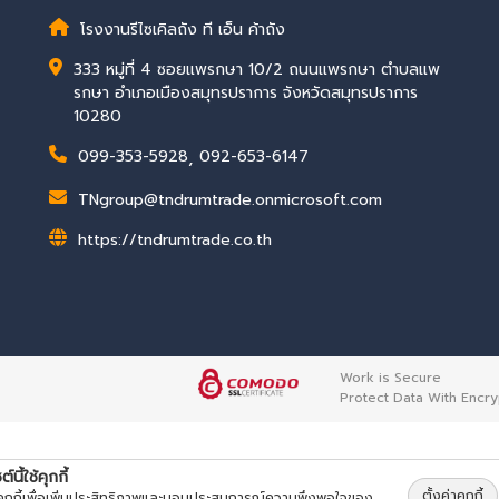
โรงงานรีไซเคิลถัง ที เอ็น ค้าถัง
333 หมู่ที่ 4 ซอยแพรกษา 10/2 ถนนแพรกษา ตำบลแพ
รกษา อำเภอเมืองสมุทรปราการ จังหวัดสมุทรปราการ
10280
099-353-5928
,
092-653-6147
TNgroup@tndrumtrade.onmicrosoft.com
https://tndrumtrade.co.th
Work is Secure
Protect Data With Encry
ต์นี้ใช้คุกกี้
ตั้งค่าคุกกี้
้คุกกี้เพื่อเพิ่มประสิทธิภาพและมอบประสบการณ์ความพึงพอใจของ