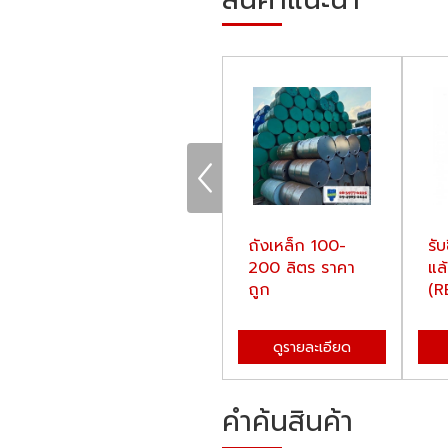
00
ขายถัง (เบ๊าท์)
ถังเหล็ก 100-
รับ
IBC 1,000ลิตร
200 ลิตร ราคา
แล
ราคาถูก
ถูก
(R
ST
ดูรายละเอียด
ดูรายละเอียด
คำค้นสินค้า