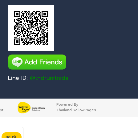
Line ID:
@tndrumtrade
Powered By
pt
Thailand YellowPages
ยอมรับ