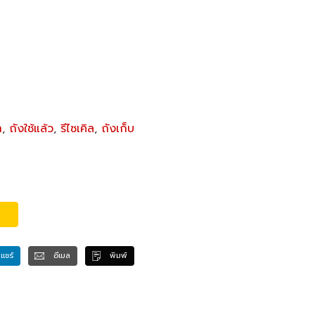
ำ
,
ถังใช้แล้ว
,
รีไซเคิล
,
ถังเก็บ
แชร์
อีเมล
พิมพ์