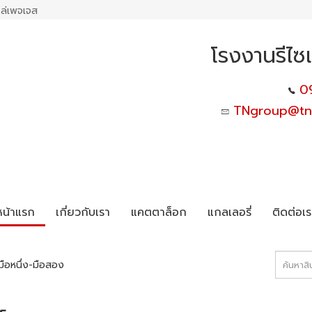
ล่เพจเจส
โรงงานรีไซเค
0
TNgroup@tnd
หน้าแรก
เกี่ยวกับเรา
แคตตาล็อก
แกลเลอรี่
ติดต่อเร
 มือหนึ่ง-มือสอง