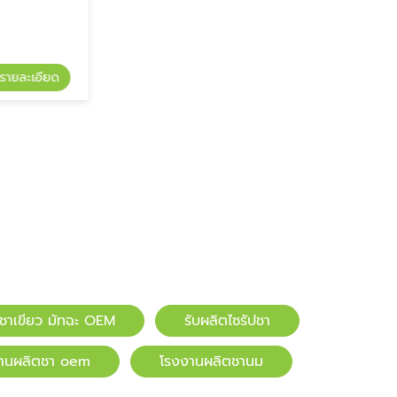
รายละเอียด
ดูรายละเอียด
รับผลิตไซรัปชา
ตชาเขียว มัทฉะ OEM
รับผลิตไซรัปชา
านผลิตชา oem
โรงงานผลิตชานม