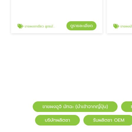
ดูรายละเอียด
ขายผงชาเขียว สูตรมัทฉะ
ขายผงมัท
ขายผงอูจิ มัทฉะ (นำเข้าจากญี่ปุ่น)
บริษัทผลิตชา
รับผลิตชา OEM