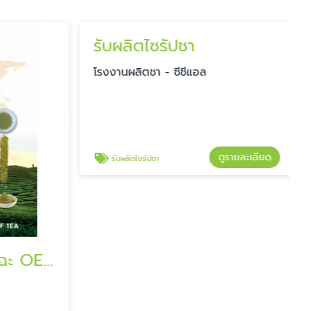
รับผลิตชาเขียว มัทฉะ OEM
รับผลิตไซรัปชา
โรงงานผลิตชา - ซีซีแอล