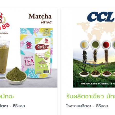
มัทฉะ
ตชา - ซีซีแอล
โรงงานผลิตชา - ซีซีแอล