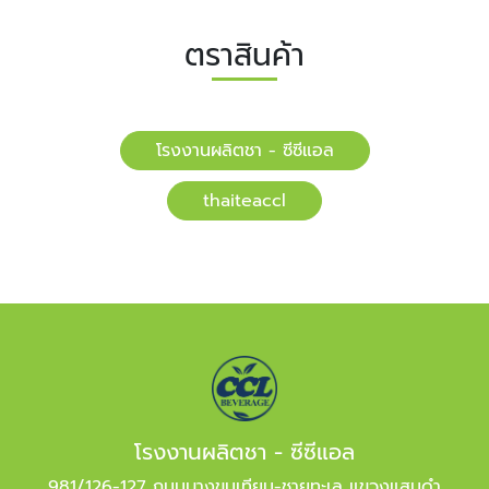
ตราสินค้า
โรงงานผลิตชา - ซีซีแอล
​​thaiteaccl
โรงงานผลิตชา - ซีซีแอล
981/126-127 ถนนบางขุนเทียน-ชายทะเล แขวงแสมดำ