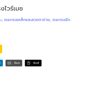
รงไวร์เมช
ะ
,
ตะแกรงเหล็กและลวดตาข่าย
,
ตะแกรงฉีก
์
อีเมล
พิมพ์