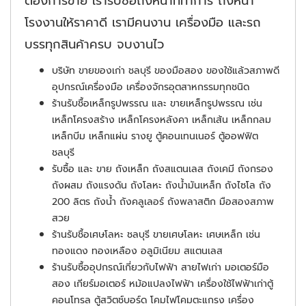
ต้องการขาย เรารับซื้อถึงหน้าที่ทำการ ถึงหน้า
โรงงานให้ราคาดี เรามีคนงาน เครื่องมือ และรถ
บรรทุกสินค้าครบ จบงานไว
บริษัท ขายของเก่า ชลบุรี ของมือสอง ของใช้แล้วสภาพดี
อุปกรณ์เครื่องมือ เครื่องจักรอุตสาหกรรมทุกชนิด
ร้านรับชื้อเหล็กรูปพรรณ และ ขายเหล็กรูปพรรณ เช่น
เหล็กโครงสร้าง เหล็กโครงหลังคา เหล็กเส้น เหล็กกลม
เหล็กบีม เหล็กแผ่น รางยู ตู้คอนเทนเนอร์ ตู้ออฟฟิต
ชลบุรี
รับซื้อ และ ขาย ถังเหล็ก ถังสแตนเลส ถังเคมี ถังกรอง
ถังผสม ถังแรงดัน ถังโลหะ ถังน้ำมันเหล็ก ถังไซโล ถัง
200 ลิตร ถังน้ำ ถังคลูเลอร์ ถังพลาสติก มือสองสภาพ
สวย
ร้านรับชื้อเศษโลหะ ชลบุรี ขายเศษโลหะ เศษเหล็ก เช่น
ทองแดง ทองเหลือง อลูมิเนียม สแตนเลส
ร้านรับซื้ออุปกรณ์เกี่ยวกับไฟฟ้า สายไฟเก่า มอเตอร์มือ
สอง เกียร์มอเตอร์ หม้อแปลงไฟฟ้า เครื่องใช้ไฟฟ้าเก่าตู้
คอนโทรล ตู้สวิตช์บอร์ด โคมไฟโคมตะแกรง เครื่อง