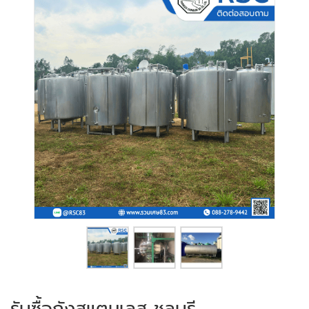
รับซื้อถังสแตนเลส ชลบุรี