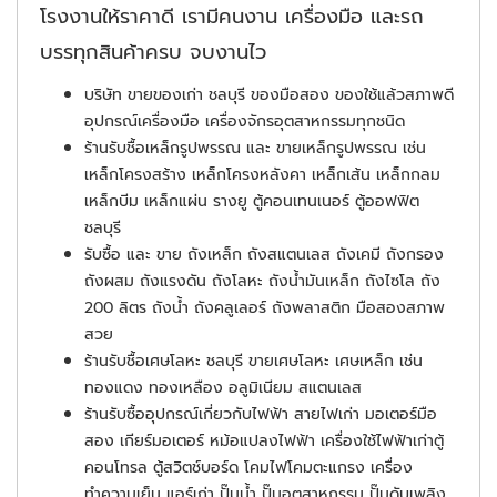
โรงงานให้ราคาดี เรามีคนงาน เครื่องมือ และรถ
บรรทุกสินค้าครบ จบงานไว
บริษัท ขายของเก่า ชลบุรี ของมือสอง ของใช้แล้วสภาพดี
อุปกรณ์เครื่องมือ เครื่องจักรอุตสาหกรรมทุกชนิด
ร้านรับชื้อเหล็กรูปพรรณ และ ขายเหล็กรูปพรรณ เช่น
เหล็กโครงสร้าง เหล็กโครงหลังคา เหล็กเส้น เหล็กกลม
เหล็กบีม เหล็กแผ่น รางยู ตู้คอนเทนเนอร์ ตู้ออฟฟิต
ชลบุรี
รับซื้อ และ ขาย ถังเหล็ก ถังสแตนเลส ถังเคมี ถังกรอง
ถังผสม ถังแรงดัน ถังโลหะ ถังน้ำมันเหล็ก ถังไซโล ถัง
200 ลิตร ถังน้ำ ถังคลูเลอร์ ถังพลาสติก มือสองสภาพ
สวย
ร้านรับชื้อเศษโลหะ ชลบุรี ขายเศษโลหะ เศษเหล็ก เช่น
ทองแดง ทองเหลือง อลูมิเนียม สแตนเลส
ร้านรับซื้ออุปกรณ์เกี่ยวกับไฟฟ้า สายไฟเก่า มอเตอร์มือ
สอง เกียร์มอเตอร์ หม้อแปลงไฟฟ้า เครื่องใช้ไฟฟ้าเก่าตู้
คอนโทรล ตู้สวิตช์บอร์ด โคมไฟโคมตะแกรง เครื่อง
ทำความเย็น แอร์เก่า ปั๊มน้ำ ปั๊มอุตสาหกรรม ปั๊มดับเพลิง