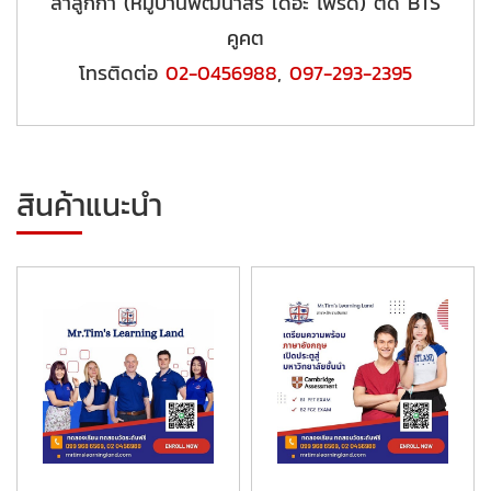
ลำลูกกา (หมู่บ้านพัฒนาสิริ เดอะ ไพร์ด) ติด BTS
คูคต
โทรติดต่อ
02-0456988
,
097-293-2395
สินค้าแนะนำ