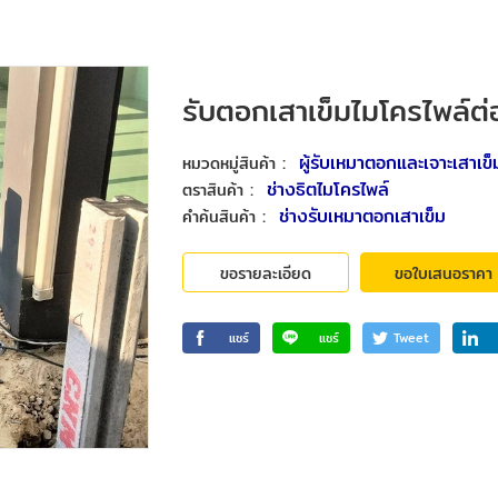
รับตอกเสาเข็มไมโครไพล์ต่
:
ผู้รับเหมาตอกและเจาะเสาเข็
หมวดหมู่สินค้า
:
ช่างธิตไมโครไพล์
ตราสินค้า
:
ช่างรับเหมาตอกเสาเข็ม
คำค้นสินค้า
ขอรายละเอียด
ขอใบเสนอราคา
แชร์
แชร์
Tweet