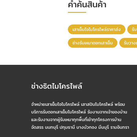
คำค้นสินค้า
เสาเข็มไอไมโครไพล์ราคาส่ง
รั
ช่างรับเหมาตอกเสาเข็ม
รับวาง
ช่างธิตไมโครไพล์
จำหน่ายเสาเข็มไอไมโครไพล์ เสาสปันไมโครไพล์ พร้อม
บริการรับตอกเสาเข็มไมโครไพล์ รับงานจากเจ้าของบ้าน
และรับงานจากผู้รับเหมาทุกพื้นที่เข้าทุกโครงการบ้าน
จัดสรร นนทบุรี ปทุมธานี บางบัวทอง มีนบุรี รามอินทรา