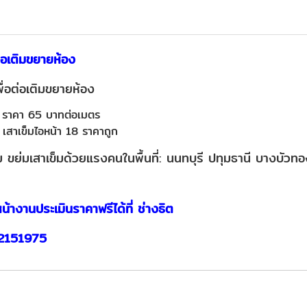
ต่อเติมขยายห้อง
พื่อต่อเติมขยายห้อง
ม ราคา 65 บาทต่อเมตร
 เสาเข็มไอหน้า 18 ราคาถูก
ม ขย่มเสาเข็มด้วยแรงคนในพื้นที่: นนทบุรี ปทุมธานี บางบัวท
างานประเมินราคาฟรีได้ที่ ช่างธิต
2151975