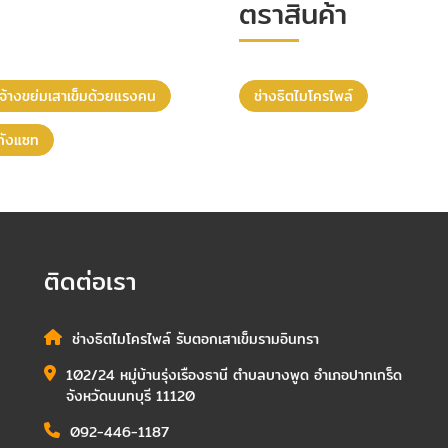
ตราสินค้า
บจ้างขย่มเสาเข็มด้วยแรงคน
ช่างธิตไมโครไพล์
ถังแซท
ติดต่อเรา
ช่างธิตไมโครไพล์ รับตอกเสาเข็มรามอินทรา
102/24 หมู่บ้านรุ่งเรืองธานี ตำบลบางพูด อำเภอปากเกร็ด
จังหวัดนนทบุรี 11120
092-446-1187