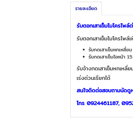
รายละเอียด
รับตอกเสาเข็มไมโครไพล์
รับตอกเสาเข็มไมโครไพล์เ
รับกดเสาเข็มหกเหลี่ย
รับกดเสาเข็มไอหน้า 15
รับจ้างกดเสาเข็มหกเหลี่ย
เร่งด่วนเรียกได้
สนใจติดต่อสอบถามนัดดูหน้
โทร
0924461187
,
095