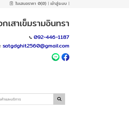
ใบเสนอราคา
0(0)
|
เข้าสู่ระบบ
|
ตอกเสาเข็มรามอินทรา
092-446-1187
satgdghit2560@gmail.com