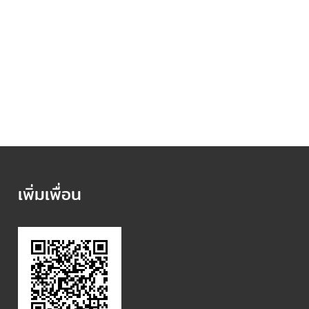
เพิ่มเพื่อน