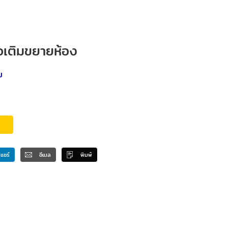
อเติมขยายห้อง
ม
แชร์
อีเมล
พิมพ์