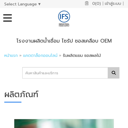
0(0)
|
เข้าสู่ระบบ
|
Select Language
▼
โรงงานผลิตน้ำเชื่อม ไซรัป ซอสเคลือบ OEM
หน้าแรก
»
แคตตาล็อกออนไลน์
»
รับผลิตแยม ซอสผลไม้
ผลิตภัณฑ์