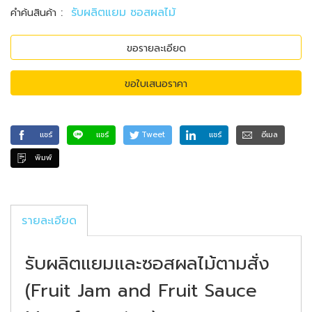
:
รับผลิตแยม ซอสผลไม้
คำค้นสินค้า
ขอรายละเอียด
ขอใบเสนอราคา
แชร์
แชร์
Tweet
แชร์
อีเมล
พิมพ์
รายละเอียด
รับผลิตแยมและซอสผลไม้ตามสั่ง
(Fruit Jam and Fruit Sauce