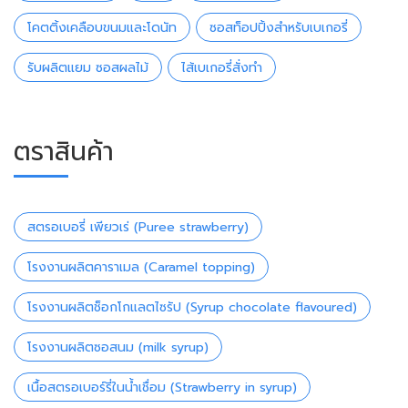
โคตติ้งเคลือบขนมและโดนัท
ซอสท็อปปิ้งสำหรับเบเกอรี่
รับผลิตแยม ซอสผลไม้
ไส้เบเกอรี่สั่งทำ
ตราสินค้า
สตรอเบอรี่ เพียวเร่ (Puree strawberry)
โรงงานผลิตคาราเมล (Caramel topping)
โรงงานผลิตช็อกโกแลตไซรัป (Syrup chocolate flavoured)
โรงงานผลิตซอสนม (milk syrup)
เนื้อสตรอเบอร์รี่ในน้ำเชื่อม (Strawberry in syrup)