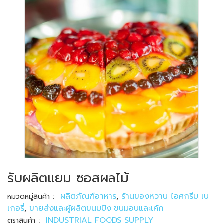
รับผลิตแยม ซอสผลไม้
:
ผลิตภัณฑ์อาหาร
,
ร้านของหวาน ไอศกรีม เบ
หมวดหมู่สินค้า
เกอรี่
,
ขายส่งและผู้ผลิตขนมปัง ขนมอบและเค้ก
:
INDUSTRIAL FOODS SUPPLY
ตราสินค้า