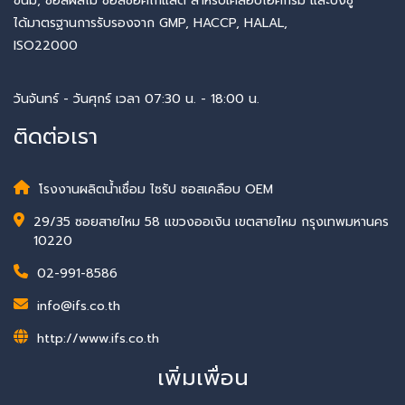
ขนม, ซอสผลไม้ ซอสช็อคโกแลต สำหรับเคลือบไอศกรีม และบิงซู
ได้มาตรฐานการรับรองจาก GMP, HACCP, HALAL,
ISO22000
วันจันทร์ - วันศุกร์ เวลา 07:30 น. - 18:00 น.
ติดต่อเรา
โรงงานผลิตน้ำเชื่อม ไซรัป ซอสเคลือบ OEM
29/35 ซอยสายไหม 58 แขวงออเงิน เขตสายไหม กรุงเทพมหานคร
10220
02-991-8586
info@ifs.co.th
http://www.ifs.co.th
เพิ่มเพื่อน