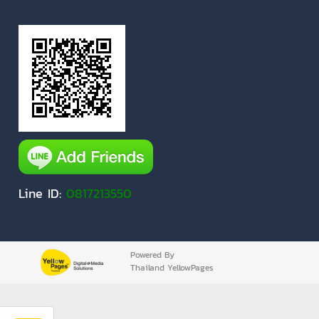
Line ID:
0817213550
Powered By
Thailand YellowPages