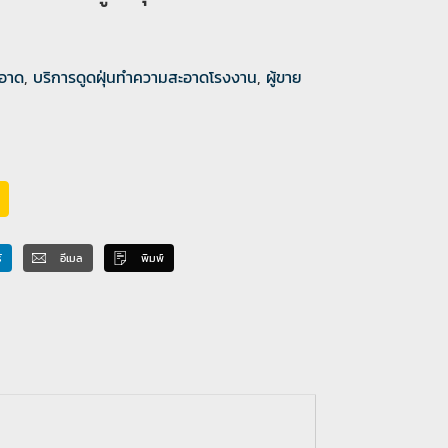
ะอาด
,
บริการดูดฝุ่นทำความสะอาดโรงงาน
,
ผู้ขาย
์
อีเมล
พิมพ์