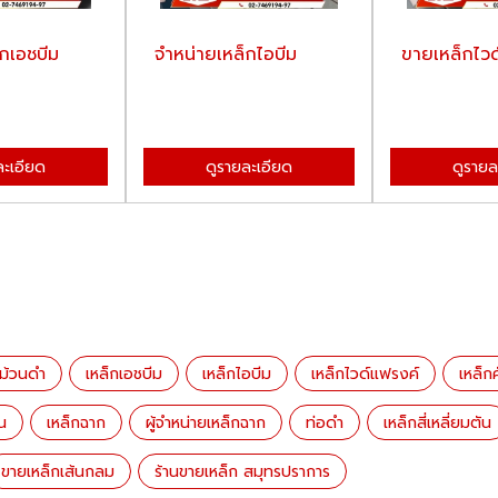
็กเอชบีม
จำหน่ายเหล็กไอบีม
ขายเหล็กไวด
ละเอียด
ดูรายละเอียด
ดูรายล
กม้วนดำ
เหล็กเอชบีม
เหล็กไอบีม
เหล็กไวด์แฟรงค์
เหล็กค
น
เหล็กฉาก
ผู้จำหน่ายเหล็กฉาก
ท่อดำ
เหล็กสี่เหลี่ยมตัน
ขายเหล็กเส้นกลม
ร้านขายเหล็ก สมุทรปราการ