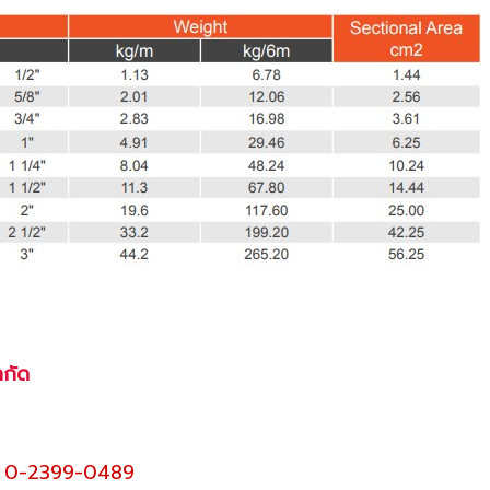
ำกัด
,
0-2399-0489