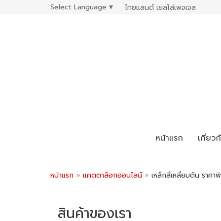
Select Language
▼
ไทยแลนด์ เยลโล่เพจเจส
หน้าแรก
เกี่ยวก
หน้าแรก
»
แคตตาล็อกออนไลน์
»
เหล็กสี่เหลี่ยมตัน ราคาพ
สินค้าของเรา