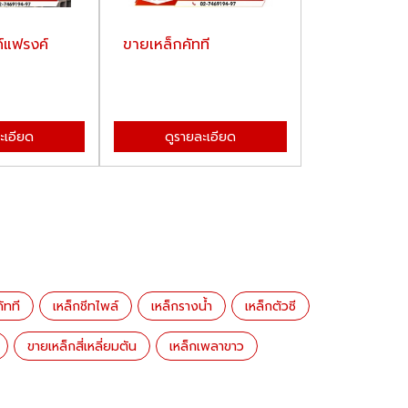
์แฟรงค์
ขายเหล็กคัทที
เหล็กชีทไพล์
ะเอียด
ดูรายละเอียด
ดูรายล
ัทที
เหล็กชีทไพล์
เหล็กรางน้ำ
เหล็กตัวซี
ขายเหล็กสี่เหลี่ยมตัน
เหล็กเพลาขาว