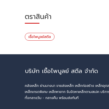
ตราสินค้า
เชื้อไพบูลย์สตีล
บริษัท เชื้อไพบูลย์ สตีล จำกัด
คลังเหล็ก ย่านบางนา ขายส่งเหล็ก เหล็กก่อสร้าง เหล็กอ
เหล็กเกรดพิเศษ เหล็กหายาก รับจัดหาเหล็กตามสเปค บริก
ทั้งกลางวัน - กลางคืน พร้อมส่งทันที