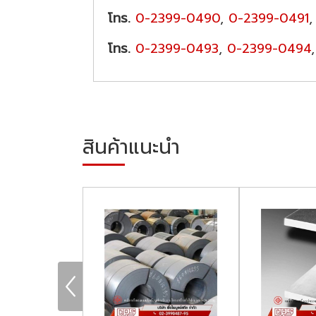
โทร.
0-2399-0490
,
0-2399-0491
โทร.
0-2399-0493
,
0-2399-0494
สินค้าแนะนำ