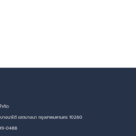
จำกัด
บางนาใต้ เขตบางนา กรุงเทพมหานคร 10260
99-0488