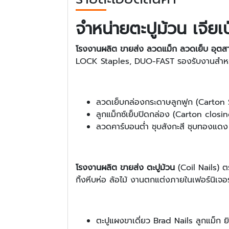
จำหน่ายตะปูม้วน เจียเ
โรงงานผลิต ขายส่ง ลวดแม็ก ลวดเย็บ อุต
LOCK Staples, DUO-FAST รองรับงานสำหร
ลวดเย็บกล่องกระดาษลูกฟูก (Carton S
ลูกแม็กซ์เย็บปิดกล่อง (Carton clos
ลวดคาร์บอนต่ำ ชุบสังกะสี ชุบทองแด
โรงงานผลิต ขายส่ง ตะปูม้วน
(Coil Nails) ตร
กิ้งหีบห่อ ล้อไม้ งานตกแต่งภายในเฟอร์นิเจอร์
ตะปูแผงขาเดี่ยว Brad Nails ลูกแม็ก ย