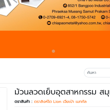
ม้วนลวดเย็บอุตสาหกรรม สม
ตราสินค้า :
ตราสิงห์โต Lion เจียเป่า เมททัล