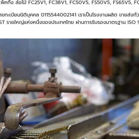
ไม้แพ็คกิ้ง ล้อไม้ FC25V1, FC38V1, FC50V5, FS50V5, FS65V5
เลขทะเบียนนิติบุคคล 0115544002141 เราเป็นโรงงานผลิต ขายส่งทั
FAST รายใหญ่แห่งหนึ่งของประเทศไทย ผ่านการรับรองมาตรฐาน IS