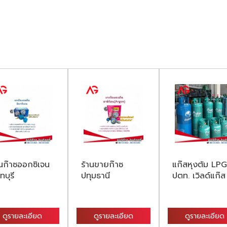
านก๊าซออกซิเจน
ร้านขายก๊าซ
แก๊สหุงต้ม LPG
ทบุรี
ปทุมธานี
ปตท. เวิลด์แก๊ส
ดูรายละเอียด
ดูรายละเอียด
ดูรายละเอียด