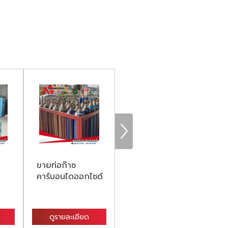
ขายท่อก๊าซ
จำหน่าย ก๊าซ
จำ
คาร์บอนไดออกไซด์
ไนโตรเจน
ซ
ส
ดูรายละเอียด
ดูรายละเอียด