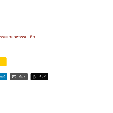
กรรมและเวชกรรมแก๊ส
แชร์
อีเมล
พิมพ์