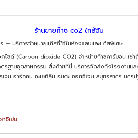
ร้านขายก๊าซ co2 ใกล้ฉัน
จร — บริการจำหน่ายแก๊สที่ใช้ในห้องแลบและแก๊สพิเศษ
กไซด์ (Carbon dioxide CO2) จำหน่ายก๊าซคาร์บอน เช่าถั
มาตรฐานอุตสาหกรรม สั่งก๊าซที่นี่ บริการจัดส่งถึงโรงงานแล
รเจน อาร์กอน อะเซทิลีน อมตะ ออกซิเจน สมุทรสาคร นคร
อกซิเย่น