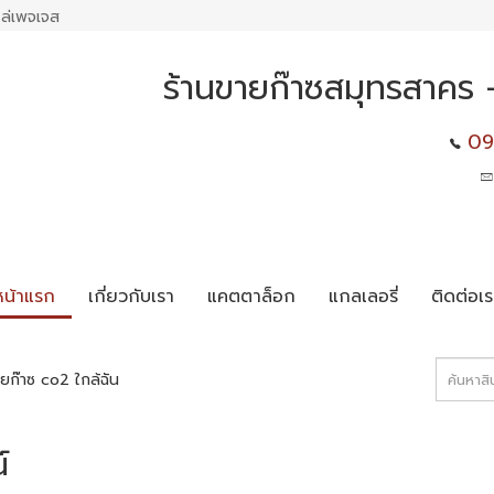
ล่เพจเจส
ร้านขายก๊าซสมุทรสาคร - 
09
หน้าแรก
เกี่ยวกับเรา
แคตตาล็อก
แกลเลอรี่
ติดต่อเร
ยก๊าซ co2 ใกล้ฉัน
์