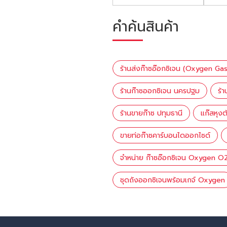
คำค้นสินค้า
ร้านส่งก๊าซอ๊อกซิเจน (Oxygen Gas
ร้านก๊าซออกซิเจน นครปฐม
ร้
ร้านขายก๊าซ ปทุมธานี
แก๊สหุงต
ขายท่อก๊าซคาร์บอนไดออกไซด์
จำหน่าย ก๊าซอ๊อกซิเจน Oxygen O
ชุดถังออกซิเจนพร้อมเกจ์ Oxygen