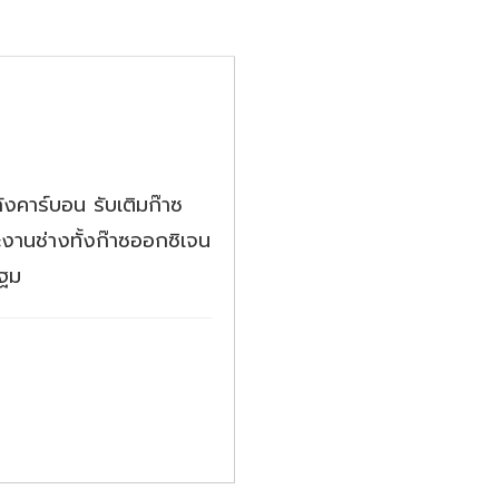
งคาร์บอน รับเติมก๊าซ
ะงานช่างทั้งก๊าซออกซิเจน
ปฐม