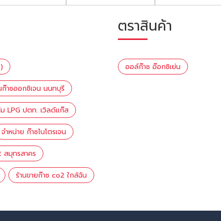
ตราสินค้า
)
ออล์ก๊าซ อ๊อกซิเย่น
านก๊าซออกซิเจน นนทบุรี
้ม LPG ปตท. เวิลด์แก๊ส
จำหน่าย ก๊าซไนโตรเจน
2 สมุทรสาคร
ร้านขายก๊าซ co2 ใกล้ฉัน