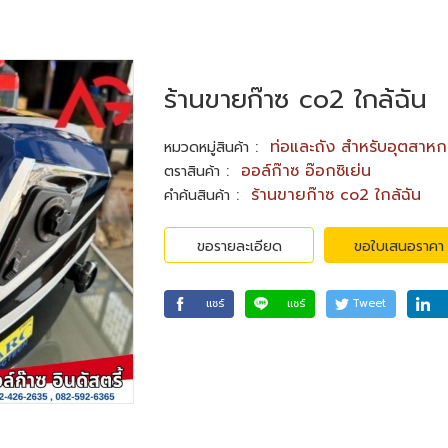
ร้านขายก๊าซ co2 ใกล้ฉัน
:
ท่อและถัง สำหรับอุตสาห
หมวดหมู่สินค้า
:
ออล์ก๊าซ อ๊อกซิเย่น
ตราสินค้า
:
ร้านขายก๊าซ co2 ใกล้ฉัน
คำค้นสินค้า
ขอรายละเอียด
ขอใบเสนอราคา
แชร์
แชร์
Tweet