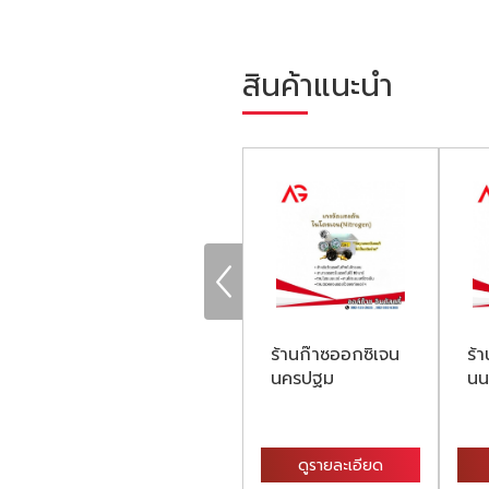
สินค้าแนะนำ
ร้านส่งก๊าซอ๊อกซิ
ร้านก๊าซออกซิเจน
ร้
เจน (Oxygen
นครปฐม
นน
Gas)
ดูรายละเอียด
ดูรายละเอียด