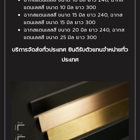
ฉากสแตนเลสสี ขนาด 10 มิล ยาว 240, ฉากส
แตนเลสสี ขนาด 10 มิล ยาว 300
ฉากสแตนเลสสี ขนาด 15 มิล ยาว 240, ฉากส
แตนเลสสี ขนาด 15 มิล ยาว 300
ฉากสแตนเลสสี ขนาด 20 มิล ยาว 240, ฉากส
แตนเลสสี ขนาด 25 มิล ยาว 300
บริการจัดส่งทั่วประเทศ ยินดีรับตัวแทนจำหน่ายทั่ว
ประเทศ