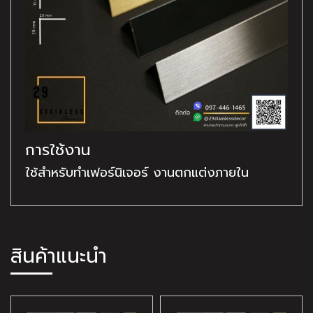
การใช้งาน
ใช้สำหรับทำเฟอร์นิเจอร์ งานตกแต่งภายใน
สินค้าแนะนำ