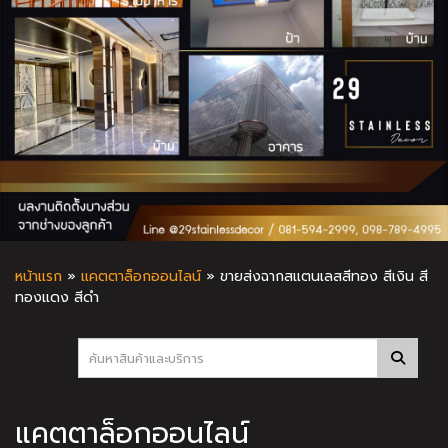
หน้าแรก
»
แคตตาล็อกออนไลน์
»
ขายส่งฉากสแตนเลสสีทอง สีเงิน สี
ทองแดง สีดำ
แคตตาล็อกออนไลน์