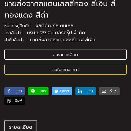
ขายส่งฉากสแตนเลสสีทอง สีเงิน สี
ทองแดง สีดำ
:
ผลิตภัณฑ์สเตนเลส
หมวดหมู่สินค้า
:
บริษัท 29 อินเตอร์กรุ๊ป จำกัด
ตราสินค้า
:
ขายส่งฉากสแตนเลสสีทอง สีเงิน
คำค้นสินค้า
ขอรายละเอียด
ขอใบเสนอราคา
แชร์
แชร์
Tweet
แชร์
อีเมล
พิมพ์
รายละเอียด