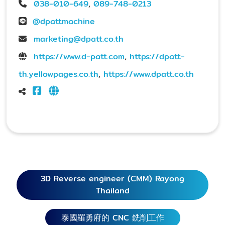
038-010-649
,
089-748-0213
@dpattmachine
marketing@dpatt.co.th
https://www.d-patt.com
,
https://dpatt-
th.yellowpages.co.th
,
https://www.dpatt.co.th
3D Reverse engineer (CMM) Rayong
Thailand
泰國羅勇府的 CNC 銑削工作