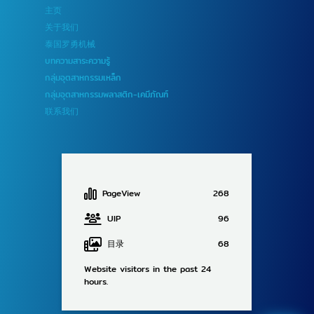
主页
关于我们
泰国罗勇机械
บทความสาระความรู้
กลุ่มอุตสาหกรรมเหล็ก
กลุ่มอุตสาหกรรมพลาสติก-เคมีภัณฑ์
联系我们
PageView
268
UIP
96
目录
68
Website visitors in the past 24
hours.