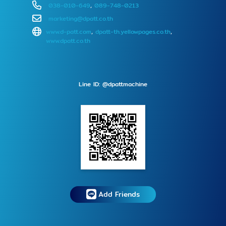
038-010-649
,
089-748-0213
marketing@dpatt.co.th
www.d-patt.com
,
dpatt-th.yellowpages.co.th
,
www.dpatt.co.th
Line ID: @dpattmachine
Add Friends