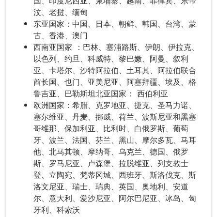
国、印度尼西亚、柬埔寨、越南、菲律宾、东帝
汶、老挝、缅甸
东亚国家：中国、日本、朝鲜、韩国、台湾、蒙
古、香港、澳门
西南亚国家 ：巴林、塞浦路斯、伊朗、伊拉克、
以色列、约旦、科威特、黎巴嫩、阿曼、叙利
亚、卡塔尔、沙特阿拉伯、土耳其、阿拉伯联合
酋长国、也门、亚美尼亚、阿塞拜疆、埃及、格
鲁吉亚、巴勒斯坦北亚国家： 西伯利亚
欧洲国家：希腊、克罗地亚、捷克、圣马力诺、
塞尔维亚、丹麦、挪威、荷兰、波斯尼亚和黑塞
哥维那、保加利亚、比利时、白俄罗斯、葡萄
牙、波兰、法国、芬兰、黑山、摩尔多瓦、马耳
他、北马其顿、摩纳哥、乌克兰、德国、俄罗
斯、罗马尼亚、卢森堡、拉脱维亚、列支敦士
登、立陶宛、梵蒂冈城、西班牙、斯洛伐克、斯
洛文尼亚、瑞士、瑞典、英国、奥地利、安道
尔、意大利、爱沙尼亚、阿尔巴尼亚、冰岛、匈
牙利、科索沃