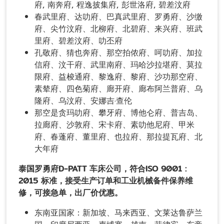
府, 南奔府, 程逸披集府, 彭世洛府, 碧差汶府
春武里府、达叻府、巴真武里府、罗勇府、沙缴
府、尖竹汶府、北柳府、北碧府、来兴府、班武
里府、碧差汶府、叻丕府
孔敬府、猜也奔府、那空拍侬府、呵叻府、加拉
信府、汶干府、武里南府、玛哈沙拉堪府、莫拉
限府、益梭通府、黎逸府、黎府、沙功那空府、
素辇府、四色菊府、廊开府、廊布阿兰普府、乌
隆府、乌汶府、安娜吉·查伦
那空是贪玛叻府、攀牙府、博他仑府、普吉岛、
拉廊府、沙敦府、宋卡府、素叻他尼府、甲米
府、春蓬府、董里府、也拉府、那拉提瓦府、北
大年府
泰国罗勇府D-PATT 车床公司，符合ISO 9001 :
2015 标准，接受生产订单和工业机械备件保养维
修，可接急单，出厂价优惠。
东南亚国家：新加坡、马来西亚、文莱达鲁萨兰