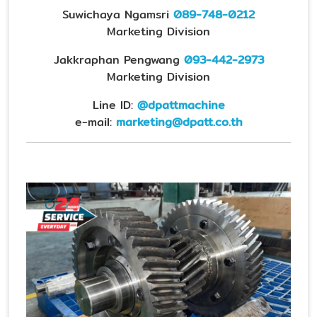
Suwichaya Ngamsri
089-748-0212
Marketing Division
Jakkraphan Pengwang
093-442-2973
Marketing Division
Line ID:
@dpattmachine
e-mail:
marketing@dpatt.co.th