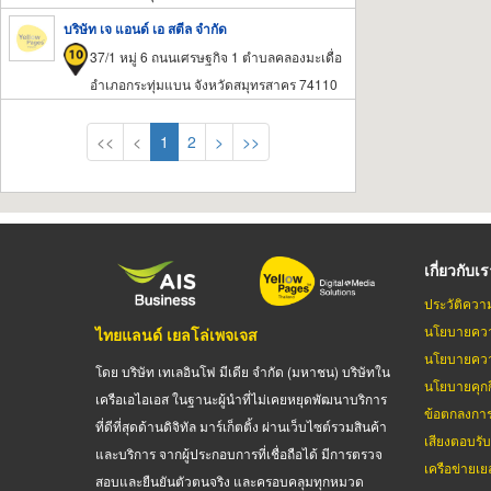
บริษัท เจ แอนด์ เอ สตีล จำกัด
37/1 หมู่ 6 ถนนเศรษฐกิจ 1 ตำบลคลองมะเดื่อ
อำเภอกระทุ่มแบน จังหวัดสมุทรสาคร 74110
<<
<
1
2
>
>>
เกี่ยวกับเ
ประวัติควา
นโยบายควา
ไทยแลนด์ เยลโล่เพจเจส
นโยบายควา
โดย บริษัท เทเลอินโฟ มีเดีย จำกัด (มหาชน) บริษัทใน
นโยบายคุกกี
เครือเอไอเอส ในฐานะผู้นำที่ไม่เคยหยุดพัฒนาบริการ
ข้อตกลงกา
ที่ดีที่สุดด้านดิจิทัล มาร์เก็ตติ้ง ผ่านเว็บไซต์รวมสินค้า
เสียงตอบรั
และบริการ จากผู้ประกอบการที่เชื่อถือได้ มีการตรวจ
เครือข่ายเย
สอบและยืนยันตัวตนจริง และครอบคลุมทุกหมวด