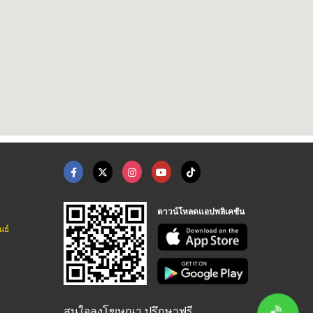
ดาวน์โหลดแอปพลิเคชัน
นธ์
สนใจลงโฆษณา ปรึกษาฟรี