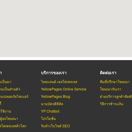
รา
บริการของเรา
ติดต่อเรา
มเป็นมา
ไทยแลนด์ เยลโล่เพจเจส
ทีมที่ปรึกษาโฆษณา
มเป็นส่วนตัว
YellowPages Online Service
โฆษณากับเรา
มปลอดภัยไซเบอร์
YellowPages Blog
ฝ่ายบริการลูกค้าสัมพั
้
นามบัตรดิจิทัล
วิธีการชำระเงิน
รใช้งาน
YP Chatbot
บผู้ลงโฆษณา
โปรโมชั่น
ลโล่เพจเจสทั่วโลก
รับทำเว็บไซต์ SEO