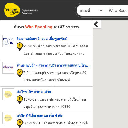
ข้าม
แผนที่
ไป
ยัง
เนื้อหา
ค้นหา
Wire Spooling
พบ 37 รายการ
หลัก
โรงงานผลิตเหล็กลวด เพิ่มพูนทรัพย์
93/20 หมู่ที่ 11 ถนนเพชรเกษม 85 ตำบลอ้อม
น้อย อำเภอกระทุ่มแบน จังหวัดสมุทรสาคร
74130
จําหน่ายปลีก - ส่งลวดสปริง ลวดสแตนเลส ป.ไทยดำรงค์
7-9-11 ซอยอุภัยราชบำรุง ถนนเจริญกรุง 20
แขวงตลาดน้อย เขตสัมพันธวงศ์
กรุงเทพมหานคร 10100
ซ่งกังพานิช ลวดตาข่าย
1578-82 ถนนบรรทัดทอง แขวงวังใหม่ เขต
ปทุมวัน กรุงเทพมหานคร 10330
บริษัท ดีดีเอ็ม สแตนดาร์ด จำกัด
289/9 หมู่ 13 ตำบลราชาเทวะ อำเภอบางพลี