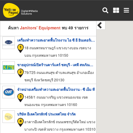
ข้าม
ไป
ยัง
เนื้อหา
ค้นหา
Janitors' Equipment
พบ 49 รายการ
หลัก
เครื่องทำความสะอาดพื้นโรงงาน ไอ ซี อี อินเตอร์เทรด
18 ถนนพรหมราษฎร์ แขวงบางบอน เขตบาง
บอน กรุงเทพมหานคร 10150
ขายอุปกรณ์เปิดร้านคาร์แคร์ ชลบุรี - เคพี สหภัณฑ์สินคณา
79/725 ถนนแสนสุข ตำบลแสนสุข อำเภอเมือง
ชลบุรี จังหวัดชลบุรี 20130
จำหน่ายเครื่องทำความสะอาดพื้นโรงงาน - ซี เอ็ม ที
1458/1 ถนนมาเจริญ แขวงหนองแขม เขต
หนองแขม กรุงเทพมหานคร 10160
บริษัท อีเลคโทรลักซ์ ประเทศไทย จำกัด
อาคารอีเลคโทรลักซ์ ถนนเพชรบุรีตัดใหม่ แขวง
บางกะปิ เขตห้วยขวาง กรุงเทพมหานคร 10310