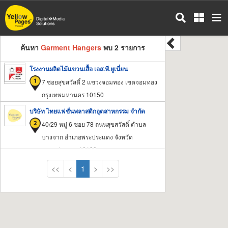
ข้าม
ไป
ยัง
เนื้อหา
ค้นหา
Garment Hangers
พบ 2 รายการ
หลัก
โรงงานผลิตไม้แขวนเสื้อ เอส.พี.ยูเนี่ยน
7 ซอยสุขสวัสดิ์ 2 แขวงจอมทอง เขตจอมทอง
กรุงเทพมหานคร 10150
บริษัท ไทยแฟชั่นพลาสติกอุตสาหกรรม จำกัด
40/29 หมู่ 6 ซอย 78 ถนนสุขสวัสดิ์ ตำบล
บางจาก อำเภอพระประแดง จังหวัด
สมุทรปราการ 10130
<<
<
1
>
>>