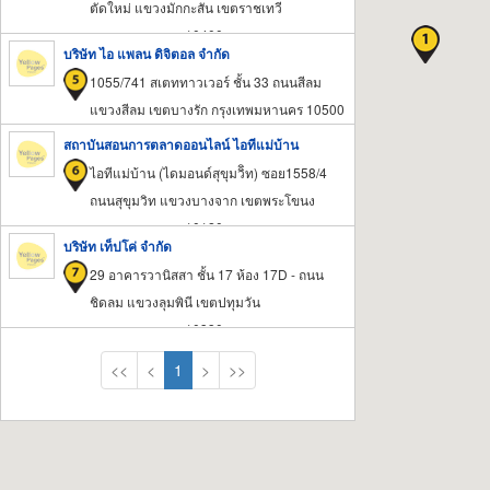
ตัดใหม่ แขวงมักกะสัน เขตราชเทวี
กรุงเทพมหานคร 10400
บริษัท ไอ แพลน ดิจิตอล จำกัด
1055/741 สเตททาวเวอร์ ชั้น 33 ถนนสีลม
แขวงสีลม เขตบางรัก กรุงเทพมหานคร 10500
สถาบันสอนการตลาดออนไลน์ ไอทีแม่บ้าน
ไอทีแม่บ้าน (ไดมอนด์สุขุมวิิท) ซอย1558/4
ถนนสุขุมวิท แขวงบางจาก เขตพระโขนง
กรุงเทพมหานคร 10120
บริษัท เท็ปโค่ จำกัด
29 อาคารวานิสสา ชั้น 17 ห้อง 17D - ถนน
ชิดลม แขวงลุมพินี เขตปทุมวัน
กรุงเทพมหานคร 10330
<<
<
1
>
>>