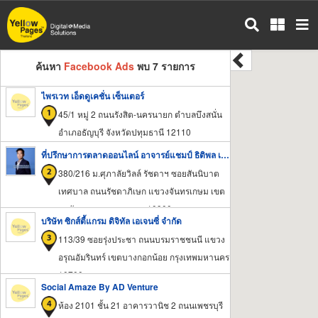
ข้าม
ไป
ยัง
เนื้อหา
ค้นหา
Facebook Ads
พบ 7 รายการ
หลัก
ไพรเวท เอ็ดดูเคชั่น เซ็นเตอร์
45/1 หมู่ 2 ถนนรังสิต-นครนายก ตำบลบึงสนั่น
อำเภอธัญบุรี จังหวัดปทุมธานี 12110
ที่ปรึกษาการตลาดออนไลน์ อาจารย์แชมป์ ธิติพล เทียมจันทร์
380/216 ม.ศุภาลัยวิลล์ รัชดาฯ ซอยสันนิบาต
เทศบาล ถนนรัชดาภิเษก แขวงจันทรเกษม เขต
จตุจักร กรุงเทพมหานคร 10900
บริษัท ซิกส์ตี้แกรม ดิจิทัล เอเจนซี่ จำกัด
113/39 ซอยรุ่งประชา ถนนบรมราชชนนี แขวง
อรุณอัมรินทร์ เขตบางกอกน้อย กรุงเทพมหานคร
10700
Social Amaze By AD Venture
ห้อง 2101 ชั้น 21 อาคารวานิช 2 ถนนเพชรบุรี