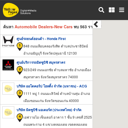
ข้าม
ไป
ยัง
เนื้อหา
ค้นหา
Automobile Dealers-New Cars
พบ 563 รายการ
หลัก
ศูนย์รถยนต์ฮอนด้า - Honda First
848 ถนนเลียบคลองรังสิต ตำบลประชาธิปัตย์
อำเภอธัญบุรี จังหวัดปทุมธานี 12130
ศูนย์บริการรถมิตซูบิชิ สมุทรสาคร
923/249 ถนนเอกชัย ตำบลมหาชัย อำเภอเมือง
สมุทรสาคร จังหวัดสมุทรสาคร 74000
บริษัท ออโตคอร์ป โฮลดิ้ง จำกัด (มหาชน) - ACG
1111 หมู่ 1 ถนนมะลิวัลย์ ตำบลบ้านทุ่ม อำเภอ
เมืองขอนแก่น จังหวัดขอนแก่น 40000
บริษัท มิตซูบิชิ มอเตอร์ส (ประเทศไทย) จำกัด
เอฟวายไอ เซ็นเตอร์ อาคาร 1 ชั้น 9 เลขที่ 2525
ถนนพระราม 4 แขวงคลองเตย เขตคลองเตย