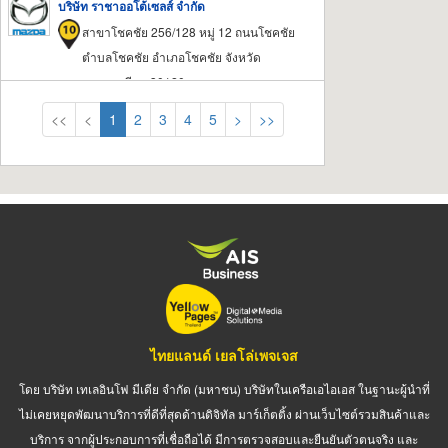
บริษัท ราชาออโต้เซลส์ จำกัด
สาขาโชคชัย 256/128 หมู่ 12 ถนนโชคชัย
ตำบลโชคชัย อำเภอโชคชัย จังหวัด
นครราชสีมา 30120
<<
<
1
2
3
4
5
>
>>
ไทยแลนด์ เยลโล่เพจเจส
โดย บริษัท เทเลอินโฟ มีเดีย จำกัด (มหาชน) บริษัทในเครือเอไอเอส ในฐานะผู้นำที่
ไม่เคยหยุดพัฒนาบริการที่ดีที่สุดด้านดิจิทัล มาร์เก็ตติ้ง ผ่านเว็บไซต์รวมสินค้าและ
บริการ จากผู้ประกอบการที่เชื่อถือได้ มีการตรวจสอบและยืนยันตัวตนจริง และ