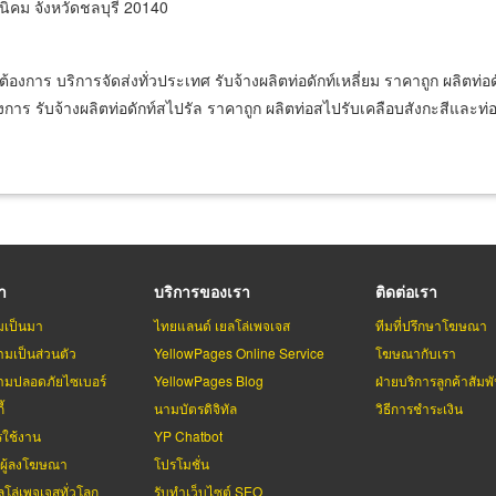
ิคม จังหวัดชลบุรี 20140
งการ บริการจัดส่งทั่วประเทศ รับจ้างผลิตท่อดักท์เหลี่ยม ราคาถูก ผลิตท่อด
องการ รับจ้างผลิตท่อดักท์สไปรัล ราคาถูก ผลิตท่อสไปรับเคลือบสังกะสีและ
รา
บริการของเรา
ติดต่อเรา
มเป็นมา
ไทยแลนด์ เยลโล่เพจเจส
ทีมที่ปรึกษาโฆษณา
มเป็นส่วนตัว
YellowPages Online Service
โฆษณากับเรา
มปลอดภัยไซเบอร์
YellowPages Blog
ฝ่ายบริการลูกค้าสัมพั
้
นามบัตรดิจิทัล
วิธีการชำระเงิน
รใช้งาน
YP Chatbot
บผู้ลงโฆษณา
โปรโมชั่น
ลโล่เพจเจสทั่วโลก
รับทำเว็บไซต์ SEO