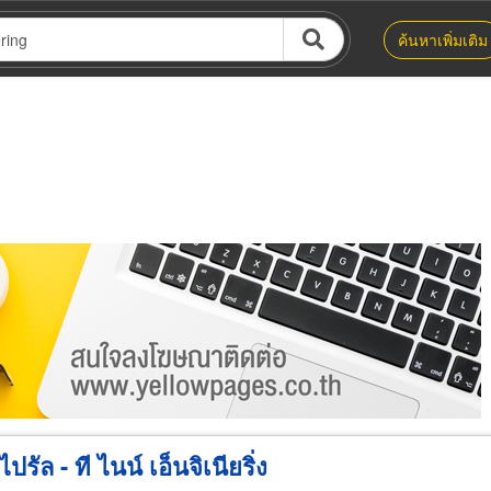
ค้นหาเพิ่มเติม
น่าย
ผู้ส่งออก/นำเข้า
ธุรกิจบริการ
ัล - ที ไนน์ เอ็นจิเนียริ่ง