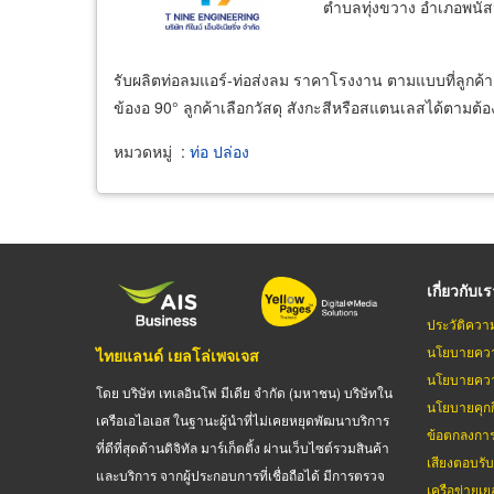
ตำบลทุ่งขวาง อำเภอพนัสน
รับผลิตท่อลมแอร์-ท่อส่งลม ราคาโรงงาน ตามแบบที่ลูกค้าต้อ
ข้องอ 90° ลูกค้าเลือกวัสดุ สังกะสีหรือสแตนเลสได้ตามต้
หมวดหมู่
:
ท่อ ปล่อง
เกี่ยวกับเ
ประวัติควา
นโยบายควา
ไทยแลนด์ เยลโล่เพจเจส
นโยบายควา
โดย บริษัท เทเลอินโฟ มีเดีย จำกัด (มหาชน) บริษัทใน
นโยบายคุกกี
เครือเอไอเอส ในฐานะผู้นำที่ไม่เคยหยุดพัฒนาบริการ
ข้อตกลงกา
ที่ดีที่สุดด้านดิจิทัล มาร์เก็ตติ้ง ผ่านเว็บไซต์รวมสินค้า
เสียงตอบรั
และบริการ จากผู้ประกอบการที่เชื่อถือได้ มีการตรวจ
เครือข่ายเย