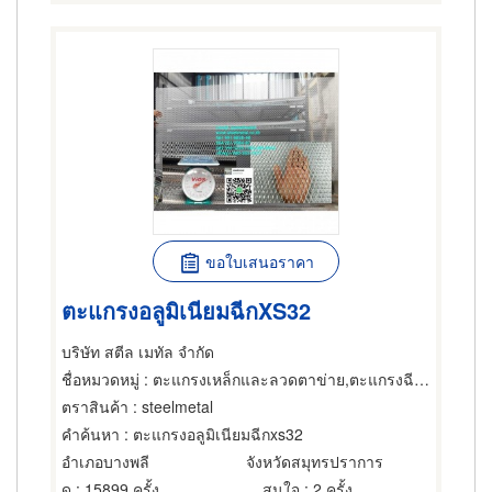
ขอใบเสนอราคา
ตะแกรงอลูมิเนียมฉีกXS32
บริษัท สตีล เมทัล จำกัด
ชื่อหมวดหมู่
: ตะแกรงเหล็กและลวดตาข่าย,ตะแกรงฉีกหรือตะแกรงยืด,ตะแกรงเหล็กและลวดตาข่าย
ตราสินค้า
: steelmetal
คำค้นหา
: ตะแกรงอลูมิเนียมฉีกxs32
อำเภอบางพลี
จังหวัดสมุทรปราการ
ดู
: 15899 ครั้ง
สนใจ
: 2 ครั้ง