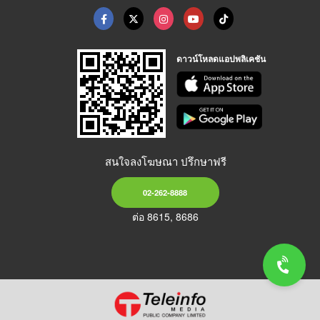
ดาวน์โหลดแอปพลิเคชัน
สนใจลงโฆษณา ปรึกษาฟรี
02-262-8888
ต่อ 8615, 8686