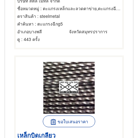
บริษัท สตีล เมทัล จำกัด
ชื่อหมวดหมู่
: ตะแกรงเหล็กและลวดตาข่าย,ตะแกรงฉีกหรือตะแกรงยืด,ตะแกรงเหล็กและลวดตาข่าย
ตราสินค้า
: steelmetal
คำค้นหา
: ตะแกรงฉีกg5
อำเภอบางพลี
จังหวัดสมุทรปราการ
ดู
: 443 ครั้ง
ขอใบเสนอราคา
เหล็กบิดเกลียว