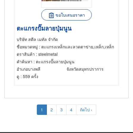
ขอใบเสนอราคา
ตะแกรงปั๊มลายปุ่มนูน
บริษัท สตีล เมทัล จำกัด
ชื่อหมวดหมู่
: ตะแกรงเหล็กและลวดตาข่าย,เหล็ก,เหล็ก
ตราสินค้า
: steelmetal
คำค้นหา
: ตะแกรงปั๊มลายปุ่มนูน
อำเภอบางพลี
จังหวัดสมุทรปราการ
ดู
: 559 ครั้ง
Pagination
Current
1
Page
2
Page
3
Page
4
Next
ถัดไป ›
page
page