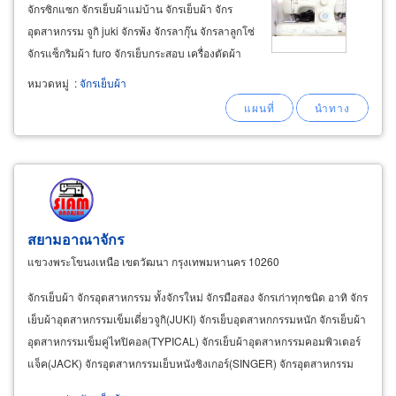
จักรซิกแซก จักรเย็บผ้าแม่บ้าน จักรเย็บผ้า จักร
อุตสาหกรรม จูกิ juki จักรพ้ง จักรลากุ๊น จักรลาลูกโซ่
จักรแซ็กริมผ้า furo จักรเย็บกระสอบ เครื่องตัดผ้า
เล็กใบกลม จักรเย็บเข็มเดี่ยว 1 needle lockstitch
หมวดหมู่
:
จักรเย็บผ้า
machine จักรเย็บเข็มเดี่ยว กระโหลกใหญ่ 1
needle
สยามอาณาจักร
แขวงพระโขนงเหนือ เขตวัฒนา กรุงเทพมหานคร 10260
จักรเย็บผ้า จักรอุตสาหกรรม ทั้งจักรใหม่ จักรมือสอง จักรเก่าทุกชนิด อาทิ จักร
เย็บผ้าอุตสาหกรรมเข็มเดี่ยวจูกิ(JUKI) จักรเย็บอุตสาหกกรรมหนัก จักรเย็บผ้า
อุตสาหกรรมเข็มคู่ไทปิคอล(TYPICAL) จักรเย็บผ้าอุตสาหกรรมคอมพิวเตอร์
แจ็ค(JACK) จักรอุตสาหกรรมเย็บหนังซิงเกอร์(SINGER) จักรอุตสาหกรรม
กะโหลกใหญ่เจมซี่(GEMSY