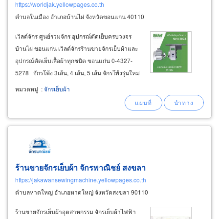
https://worldjak.yellowpages.co.th
ตำบลในเมือง อำเภอบ้านไผ่ จังหวัดขอนแก่น 40110
เวิลด์จักร ศูนย์รวมจักร อุปกรณ์ตัดเย็บครบวงจร
บ้านไผ่ ขอนแก่น เวิลด์จักรร้านขายจักรเย็บผ้าและ
อุปกรณ์ตัดเย็บเสื้อผ้าทุกชนิด ขอนแก่น 0-4327-
5278 จักรโพ้ง 3เส้น, 4 เส้น, 5 เส้น จักรโพ้งรุ่นใหม่
มอเตอร์ระบบไดเร็คไดร์ฟ ประหยัดไฟถึง 70% มี
หมวดหมู่
:
จักรเย็บผ้า
ระบบตัดด้ายอัตโนมัติ ช่วยให้งานเร็วขึ้นถึง 30%
ร้านขายจักรเย็บผ้า จักรพาณิชย์ สงขลา
https://jakawansewingmachine.yellowpages.co.th
ตำบลหาดใหญ่ อำเภอหาดใหญ่ จังหวัดสงขลา 90110
ร้านขายจักรเย็บผ้าอุตสาหกรรม จักรเย็บผ้าไฟฟ้า