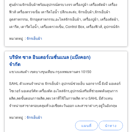
ศูนย์รวมจักรเย็บผ้าพร้อมอุปกรณ์ครบวงจร เครื่องปูผ้า เครื่องตัดผ้า เครื่อง
ฟิวส์ เครื่องตรวจเข็ม เตารีดไอน้ำ ปลีกและส่ง, จักรเย็บผ้า,จักรเย็บผ้า
อุตสาหกรรม, จักรอุตสาหกรรม,อะไหล่จักรเย็บผ้า, เครื่องปูผ้า, เครื่องตัดผ้า,
เตารีด, เตารีดไอน้ำ, เครื่องตรวจเข็ม, Control Box, เครื่องฟิวส์, อุปกรณ์จัก
เย็บผ้า,
หมวดหมู่
:
จักรเย็บผ้า
บริษัท ซาล อินเตอร์เนชั่นแนล (แบ๊งคอก)
จำกัด
แขวงแสมดำ เขตบางขุนเทียน กรุงเทพมหานคร 10150
SAHL ตัวแทนจำหน่าย จักรเย็บผ้า อุปกรณ์ช่วยเย็บ นอกจากนี้ ยังมี มอเตอร์
โซเวอร์ มอเตอร์คัท เครื่องตัด อะไหล่จักร,อุปกรณ์เสริมที่ช่วยลดต้นทุนการ
ผลิต,ลดขั้นตอนการผลิต,ลดเวลาที่ใช้ในการผลิต ทาง SAHL มีตัวแทน
จำหน่ายสาขาครอบคลุมทั่วเอเชียตะวันออก และสาขาต่างๆ อยู่ในอังกฤษ
,ฟิลิปปินส์, ไทย หลากหลายประเทศ
หมวดหมู่
:
จักรเย็บผ้า