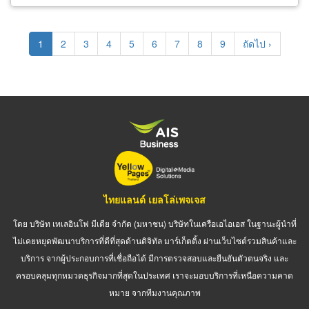
Pagination
Current
1
Page
2
Page
3
Page
4
Page
5
Page
6
Page
7
Page
8
Page
9
Next
ถัดไป ›
page
page
ไทยแลนด์ เยลโล่เพจเจส
โดย บริษัท เทเลอินโฟ มีเดีย จำกัด (มหาชน) บริษัทในเครือเอไอเอส ในฐานะผู้นำที่
ไม่เคยหยุดพัฒนาบริการที่ดีที่สุดด้านดิจิทัล มาร์เก็ตติ้ง ผ่านเว็บไซต์รวมสินค้าและ
บริการ จากผู้ประกอบการที่เชื่อถือได้ มีการตรวจสอบและยืนยันตัวตนจริง และ
ครอบคลุมทุกหมวดธุรกิจมากที่สุดในประเทศ เราจะมอบบริการที่เหนือความคาด
หมาย จากทีมงานคุณภาพ