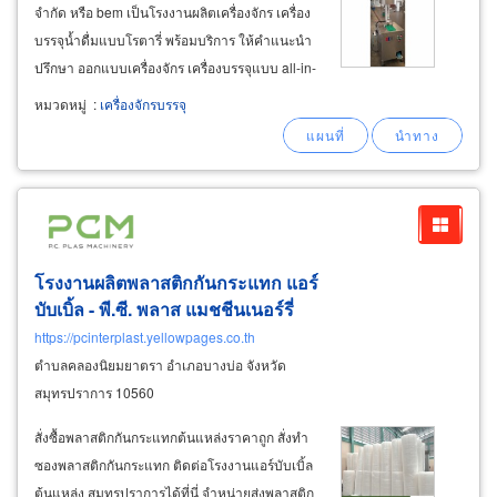
จำกัด หรือ bem เป็นโรงงานผลิตเครื่องจักร เครื่อง
บรรจุน้ำดื่มแบบโรตารี่ พร้อมบริการ ให้คำแนะนำ
ปรึกษา ออกแบบเครื่องจักร เครื่องบรรจุแบบ all-in-
one สร้างระบบสายพานการผลิตอัตโนมัติ
หมวดหมู่
:
เครื่องจักรบรรจุ
ความเร็วสูง และ ระบบสายการผลิต กึ่งอัตโนมัติ
ไลน์การบรรจุของเหลวลง ภาชนะ ขวด กระปุก
โรงงานผลิตพลาสติกกันกระแทก แอร์
บับเบิ้ล - พี.ซี. พลาส แมชชีนเนอร์รี่
https://pcinterplast.yellowpages.co.th
ตำบลคลองนิยมยาตรา อำเภอบางบ่อ จังหวัด
สมุทรปราการ 10560
สั่งซื้อพลาสติกกันกระแทกต้นแหล่งราคาถูก สั่งทำ
ซองพลาสติกกันกระแทก ติดต่อโรงงานแอร์บับเบิ้ล
ต้นแหล่ง สมุทรปราการได้ที่นี่ จำหน่ายส่งพลาสติก