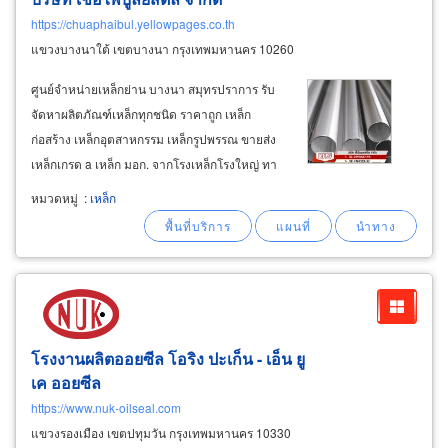
https://chuaphaibul.yellowpages.co.th
แขวงบางนาใต้ เขตบางนา กรุงเทพมหานคร 10260
ศูนย์จำหน่ายเหล็กย่าน บางนา สมุทรปราการ รับ
จัดหาผลิตภัณฑ์เหล็กทุกชนิด ราคาถูก เหล็ก
ก่อสร้าง เหล็กอุตสาหกรรม เหล็กรูปพรรณ ขายส่ง
เหล็กเกรด a เหล็ก มอก. จากโรงเหล็กโรงใหญ่ ทา
ทาสตีล จีเจสตีล สยามยามาโตะ แอลพีเอ็นเพลทมิล
หมวดหมู่
:
เหล็ก
สหวิริยาสตีล ตัวแทนจำหน่ายเหล็ก ศูนย์รวมเหล็ก
คุณภาพ นำเข้าเหล็ก ขายเหล็กทุกชนิด
โรงงานผลิตออยซีล โอริง ปะเก็น - เอ็น ยู
เค ออยซีล
https://www.nuk-oilseal.com
แขวงรองเมือง เขตปทุมวัน กรุงเทพมหานคร 10330