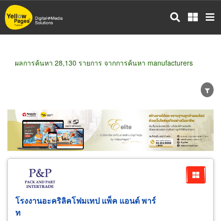
ข้าม
ไป
ยัง
เนื้อหา
หลัก
ผลการค้นหา 28,130 รายการ จากการค้นหา manufacturers
ขายส่ง
ขายปลีก
ผู้ผลิต
ตัวแทนจัดจำหน่าย
ผู้ส่งออก/นำเข้า
ธุรกิจบริการ
โรงงานอะคริลิคโฟมเทป แพ็ค แอนด์ พาร์
ท