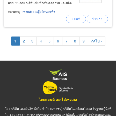
แบบ-ขนาดและสีสัน พิมพ์สกรีนลวดลาย และผลิต
ตามเกรดฟองน้ำ ตามที่ลูกค้าต้องการ พร้อมติด
หมวดหมู่
:
ขายส่งและผู้ผลิตรองเท้า
เครื่องหมายโลโก้ของลูกค้าและใส่ถุงบรรจุภัณฑ์
ตามสั่ง โรงงานผลิตรองเท้าแตะฟองนํ้าและแผ่น
ยาง
Pagination
Current
1
Page
2
Page
3
Page
4
Page
5
Page
6
Page
7
Page
8
Page
9
Next
ถัดไป ›
page
page
ไทยแลนด์ เยลโล่เพจเจส
โดย บริษัท เทเลอินโฟ มีเดีย จำกัด (มหาชน) บริษัทในเครือเอไอเอส ในฐานะผู้นำที่
ไม่เคยหยุดพัฒนาบริการที่ดีที่สุดด้านดิจิทัล มาร์เก็ตติ้ง ผ่านเว็บไซต์รวมสินค้าและ