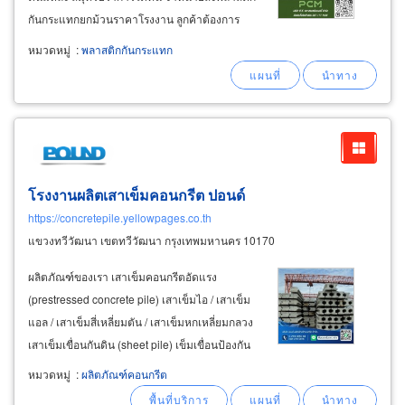
กันกระแทกยกม้วนราคาโรงงาน ลูกค้าต้องการ
ขนาดพิเศษสามารถสั่งผลิตตามออเดอร์ได้ ขายส่ง
หมวดหมู่
:
พลาสติกกันกระแทก
พลาสติกกันกระแทกยกม้วน ราคาส่ง ทุกม้วนยาว
100 เมตรต่อม้วน ขนาดความหนาให้เลือก หนา
โรงงานผลิตเสาเข็มคอนกรีต ปอนด์
https://concretepile.yellowpages.co.th
แขวงทวีวัฒนา เขตทวีวัฒนา กรุงเทพมหานคร 10170
ผลิตภัณฑ์ของเรา เสาเข็มคอนกรีตอัดแรง
(prestressed concrete pile) เสาเข็มไอ / เสาเข็ม
แอล / เสาเข็มสี่เหลี่ยมตัน / เสาเข็มหกเหลี่ยมกลวง
เสาเข็มเขื่อนกันดิน (sheet pile) เข็มเขื่อนป้องกัน
ตลิ่งชนิดคาดท้องคลอง, เสาเข็มสมอ เสารั้ว
หมวดหมู่
:
ผลิตภัณฑ์คอนกรีต
คอนกรีตสำเร็จรูป, เสาเข็มสเตย์ (stay) ผนังรั้ว