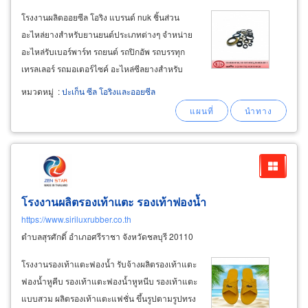
โรงงานผลิตออยซีล โอริง แบรนด์ nuk ชิ้นส่วน
อะไหล่ยางสำหรับยานยนต์ประเภทต่างๆ จำหน่าย
อะไหล่รับเบอร์พาร์ท รถยนต์ รถปิกอัพ รถบรรทุก
เทรลเลอร์ รถมอเตอร์ไซค์ อะไหล่ซีลยางสำหรับ
อุปกรณ์แก๊ส อะไหล่ลูกยาง ซีลยาง โอริงสำหรับ
หมวดหมู่
:
ปะเก็น ซีล โอริงและออยซีล
สุขภัณฑ์และอุปกรณ์ประปา ซีลกันน้ำมัน โอริง
สำหรับเครื่องจักรอุตสาหกรรม เกรด nbr, viton
โรงงานผลิตรองเท้าแตะ รองเท้าฟองน้ำ
https://www.siriluxrubber.co.th
ตำบลสุรศักดิ์ อำเภอศรีราชา จังหวัดชลบุรี 20110
โรงงานรองเท้าแตะฟองน้ำ รับจ้างผลิตรองเท้าแตะ
ฟองน้ำหูคีบ รองเท้าแตะฟองน้ำหูหนีบ รองเท้าแตะ
แบบสวม ผลิตรองเท้าแตะแฟชั่น ขึ้นรูปตามรูปทรง