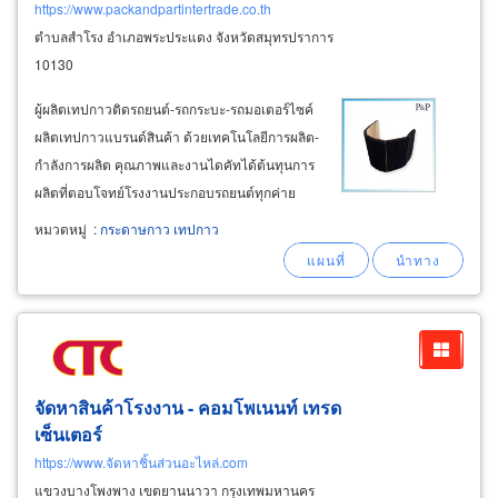
https://www.packandpartintertrade.co.th
ตำบลสำโรง อำเภอพระประแดง จังหวัดสมุทรปราการ
10130
ผู้ผลิตเทปกาวติดรถยนต์-รถกระบะ-รถมอเตอร์ไซค์
ผลิตเทปกาวแบรนด์สินค้า ด้วยเทคโนโลยีการผลิต-
กำลังการผลิต คุณภาพและงานไดคัทได้ต้นทุนการ
ผลิตที่ตอบโจทย์โรงงานประกอบรถยนต์ทุกค่าย
งาน die cut ให้กับค่ายรถยนต์ชั้นนำ ตอบโจทย์ผู้
หมวดหมู่
:
กระดาษกาว เทปกาว
ผลิตชิ้นส่วนอะไหล่ยานยนต์ ผู้ผลิตเครื่องใช้ไฟฟ้า-
อุปกรณ์ของใช้อิเล็กทรอนิกส์
จัดหาสินค้าโรงงาน - คอมโพเนนท์ เทรด
เซ็นเตอร์
https://www.จัดหาชิ้นส่วนอะไหล่.com
แขวงบางโพงพาง เขตยานนาวา กรุงเทพมหานคร