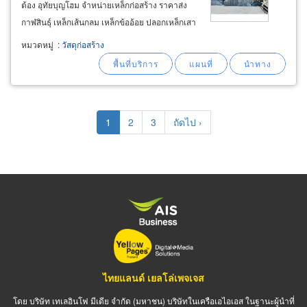
ต้อง อุทัยบุญโฮม จำหน่ายเหล็กก่อสร้าง ราคาส่ง
กาฬสินธุ์ เหล็กเส้นกลม เหล็กข้ออ้อย ปลอกเหล็กเสา
ปลอกเหล็กคาน แป๊ปเหลี่ยมดำ เหล็กกล่องสี่เหลี่
หมวดหมู่
:
วัสดุก่อสร้าง
ยมกัลวาไนซ์ เหล็กกล่องแบนกัลวาไนซ์
Pagination
Current
1
Page
2
Page
3
Next
ถัดไป ›
page
page
ไทยแลนด์ เยลโล่เพจเจส
โดย บริษัท เทเลอินโฟ มีเดีย จำกัด (มหาชน) บริษัทในเครือเอไอเอส ในฐานะผู้นำที่