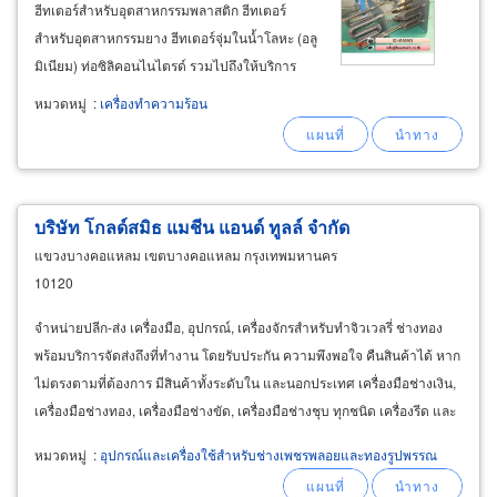
ฮีทเตอร์สำหรับอุตสาหกรรมพลาสติก ฮีทเตอร์
สำหรับอุตสาหกรรมยาง ฮีทเตอร์จุ่มในน้ำโลหะ (อลู
มิเนียม) ท่อซิลิคอนไนไตรด์ รวมไปถึงให้บริการ
คำนวณออกแบบงานให้ความร้อนทุกชนิด งาน
หมวดหมู่
:
เครื่องทำความร้อน
ระบบให้ความร้อนแก่แก๊สหรือของเหลว, งานระบบ
ลมร้อน, ระบบปรับอากาศ ahu สำหรับโรงงาน
อุตสาหกรรมที่ต้องการอุณหภูมิต่ำกว่า
บริษัท โกลด์สมิธ แมชีน แอนด์ ทูลล์ จำกัด
แขวงบางคอแหลม เขตบางคอแหลม กรุงเทพมหานคร
10120
จำหน่ายปลีก-ส่ง เครื่องมือ, อุปกรณ์, เครื่องจักรสำหรับทำจิวเวลรี่ ช่างทอง
พร้อมบริการจัดส่งถึงที่ทำงาน โดยรับประกัน ความพึงพอใจ คืนสินค้าได้ หาก
ไม่ตรงตามที่ต้องการ มีสินค้าทั้งระดับใน และนอกประเทศ เครื่องมือช่างเงิน,
เครื่องมือช่างทอง, เครื่องมือช่างขัด, เครื่องมือช่างชุบ ทุกชนิด เครื่องรีด และ
เครื่องร่อนเข็ม
หมวดหมู่
:
อุปกรณ์และเครื่องใช้สำหรับช่างเพชรพลอยและทองรูปพรรณ