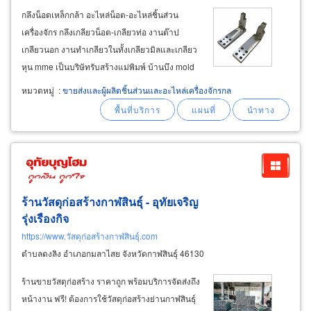
กลึงน็อตเหล็กกล้า อะไหล่น็อต-อะไหล่ชิ้นส่วน
เครื่องจักร กลึงเกลียวน็อต-เกลียวท่อ งานต๊าป
เกลียวนอก งานทำเกลียวในทั้งเกลียวมิลและเกลียว
หุน mme เป็นบริษัทรับสร้างแม่พิมพ์ บ้านบึง mold
maker banbung รับผลิตแม่พิมพ์ฉีดพลาสติก
หมวดหมู่
:
ขายส่งและผู้ผลิตชิ้นส่วนและอะไหล่เครื่องจักรกล
plastic injection mold รับผลิตแม่พิมพ์ฉีดซิงค์-แม่
พิมพ์ไดคาสติ้ง die
casting
ร้านวัสดุก่อสร้างกาฬสินธุ์ - อุทัยเจริญ
รุ่งเรืองกิจ
https://www.วัสดุก่อสร้างกาฬสินธุ์.com
ตำบลดงลิง อำเภอกมลาไสย จังหวัดกาฬสินธุ์ 46130
ร้านขายวัสดุก่อสร้าง ราคาถูก พร้อมบริการจัดส่งถึง
หน้างาน ฟรี! ต้องการใช้วัสดุก่อสร้างย่านกาฬสินธุ์