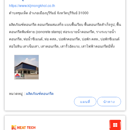
https://www.kijmongkhol.co.th
ตำบลชุมเห็ด อำเภอเมืองบุรีรัมย์ จังหวัดบุรีรัมย์ 31000
ผลิตภัณฑ์คอนกรีต คอนกรีตผสมเสร็จ แบบพื้นเรียบ พื้นคอนกรีตสำเร็จรูป, พื้น
คอนกรีตพิมพ์ลาย (concrete stamp) ท่อระบายน้ำคอนกรีต, รางระบายน้ำ
คอนกรีต, ท่อน้ำซีเมนต์, ท่อ คสล., บ่อพักคอนกรีต, บ่อพัก คสล., บ่อพักซีเมนต์
ท่อใยหิน เสาเข็มเสา, เสาคอนกรีต, เสารั้วอัดแรง, เสาไฟฟ้าคอนกรีตมีทั้ง
แบบ
หมวดหมู่
:
ผลิตภัณฑ์คอนกรีต