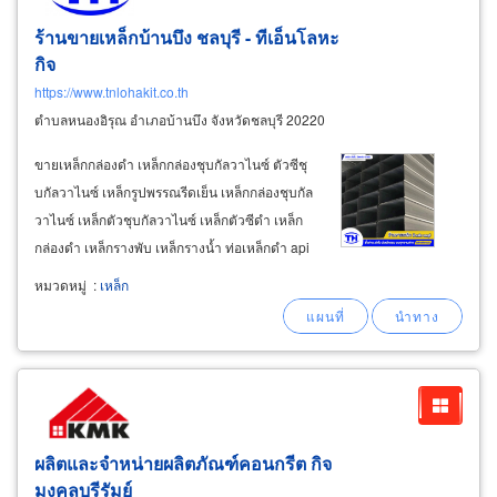
ร้านขายเหล็กบ้านบึง ชลบุรี - ทีเอ็นโลหะ
กิจ
https://www.tnlohakit.co.th
ตำบลหนองอิรุณ อำเภอบ้านบึง จังหวัดชลบุรี 20220
ขายเหล็กกล่องดำ เหล็กกล่องชุบกัลวาไนซ์ ตัวซีชุ
บกัลวาไนซ์ เหล็กรูปพรรณรีดเย็น เหล็กกล่องชุบกัล
วาไนซ์ เหล็กตัวชุบกัลวาไนซ์ เหล็กตัวซีดำ เหล็ก
กล่องดำ เหล็กรางพับ เหล็กรางน้ำ ท่อเหล็กดำ api
sch40 แป๊ปกลมดำ แป๊ปประปา pre zinc แป๊ป
หมวดหมู่
:
เหล็ก
ประปาแท้ bs-m ขายเหล็กเส้นกลม/เหล็กข้ออ้อย
ผลิตและจำหน่ายผลิตภัณฑ์คอนกรีต กิจ
มงคลบุรีรัมย์