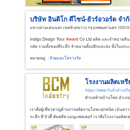
บริษัท อินดิโก ดีไซน์-ยัวร์อวอร์ด จำก
แขวงสามเสนนอก เขตห้วยขวาง กรุงเทพมหานคร 10310
Indigo Design Your
Award
Co Ltd ผลิต และจำหน่ายสินค้
กลัด รวมทั้งของที่ระลึก จำหน่ายทั้งปลีกและส่ง ทั้งใน
หมวดหมู่
:
ถ้วยและโล่รางวัล
โรงงานผลิตเหรีย
https://www.รับสั่งทำเหร
ตำบลท้ายบ้านใหม่ อำเภอ
เราคือผู้เชี่ยวชาญด้านการผลิตงานโลหะทุกชนิด เน้นคว
ระลึก ที่ บิวตี้ คัมพลีท แมนูแฟคเตอร์ เราคือโรงงานผล