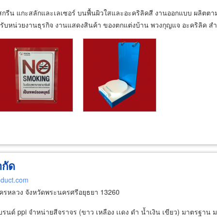
์สกรีน แกะสลักและเลเซอร์ บนพื้นผิวใสและอะคริลิคสี งานออกแบบ ผลิตตาม
ำหรับหน่วยงานธุรกิจ งานแสดงสินค้า ของตกแต่งบ้าน พวงกุญแจ อะคริลิค ส
ำกัด
roduct.com
รหลวง จังหวัดพระนครศรีอยุธยา 13260
เเบรนด์ ppi จำหน่ายสีจราจร (ขาว เหลือง เเดง ดำ น้ำเงิน เขียว) มาตรฐา