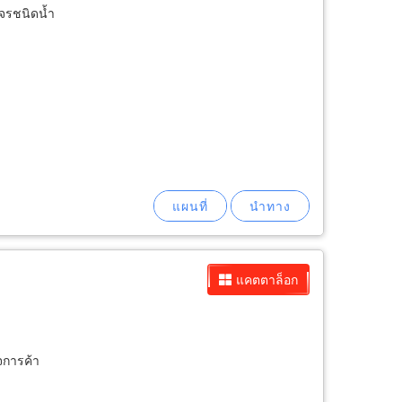
าจรชนิดน้ำ
แคตตาล็อก
จการค้า