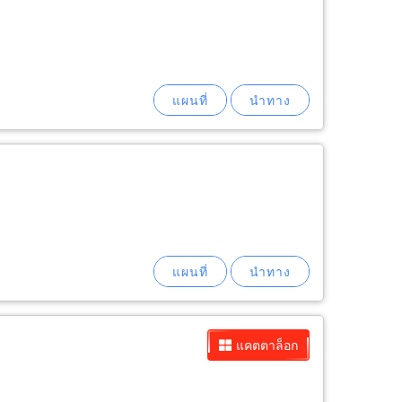
แคตตาล็อก