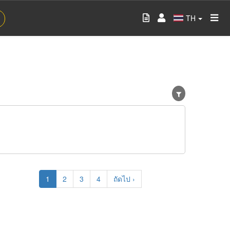
TH
Current
1
Page
2
Page
3
Page
4
Next
ถัดไป ›
page
page