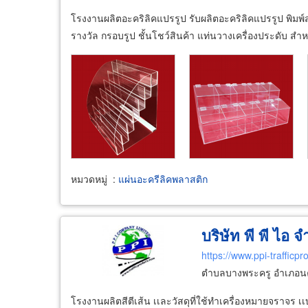
โรงงานผลิตอะคริลิคแปรรูป รับผลิตอะคริลิคแปรรูป พิมพ
รางวัล กรอบรูป ชั้นโชว์สินค้า แท่นวางเครื่องประดับ ส
หมวดหมู่
:
แผ่นอะครีลิคพลาสติก
บริษัท พี พี ไอ จ
https://www.ppi-trafficp
ตำบลบางพระครู อำเภอนค
โรงงานผลิตสีตีเส้น เเละวัสดุที่ใช้ทำเครื่องหมายจราจร 