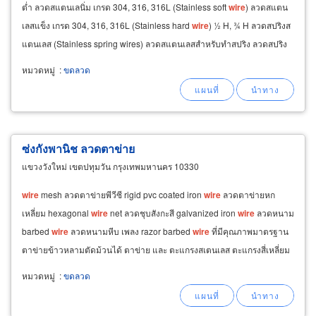
ต่ำ ลวดสแตนเลนิ่ม เกรด 304, 316, 316L (Stainless soft
wire
) ลวดสแตน
เลสแข็ง เกรด 304, 316, 316L (Stainless hard
wire
) ½ H, ¾ H ลวดสปริงส
แตนเลส (Stainless spring wires) ลวดสแตนเลสสำหรับทำสปริง ลวดสปริง
เส้นตรงและลวดสปริงชนิดขด​
หมวดหมู่
:
ขดลวด
ซ่งกังพานิช ลวดตาข่าย
แขวงวังใหม่ เขตปทุมวัน กรุงเทพมหานคร 10330
wire
mesh ลวดตาข่ายพีวีซี rigid pvc coated iron
wire
ลวดตาข่ายหก
เหลี่ยม hexagonal
wire
net ลวดชุบสังกะสี galvanized iron
wire
ลวดหนาม
barbed
wire
ลวดหนามหีบ เพลง razor barbed
wire
ที่มีคุณภาพมาตรฐาน
ตาข่ายข้าวหลามตัดม้วนได้ ตาข่าย และ ตะแกรงสเตนเลส ตะแกรงสี่เหลี่ยม
เล็ก ตะแกรงสี่เหลี่ยมใหญ่ สายพานตาข่ายลำเลียงสเตนเลส
หมวดหมู่
:
ขดลวด