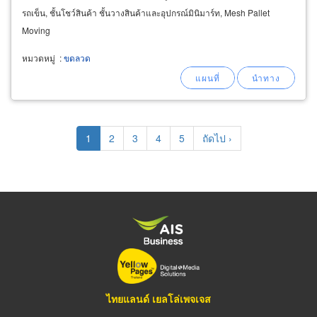
รถเข็น, ชั้นโชว์สินค้า ชั้นวางสินค้าและอุปกรณ์มินิมาร์ท, Mesh Pallet
Moving
หมวดหมู่
:
ขดลวด
Pagination
Current
1
Page
2
Page
3
Page
4
Page
5
Next
ถัดไป ›
page
page
ไทยแลนด์ เยลโล่เพจเจส