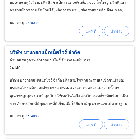
ทองแดง อลูมิเนียม, ผลิตสินค้าเป็นตะแกรงสี่เหลี่ยมช่องเล็กใหญ่, ผลิตสินค้า
ตาข่ายข้าวหลามตัดม้วนได้, ผลิตลวดหนาม, ผลิตสายพานลำเลียง เหล็ก,
สายพานลำเลียงสเตนเลส
หมวดหมู่
:
ขดลวด
บริษัท บางกอกแม็กเน็ตไวร์ จำกัด
ตำบลแสนภูดาษ อำเภอบ้านโพธิ์ จังหวัดฉะเชิงเทรา
24140
บริษัท บางกอกแม็กเน็ตไวร์ จำกัด ผลิตสายไฟฟ้าและสายเคเบิลชั้นนำของ
ประเทศไทย ผลิตและจำหน่ายลวดทองแดงและลวดทองแดงอาบน้ำยา
คุณภาพสูงสุดราคาต่ำสุด โดยใช้เทคโนโลยีและนวัตกรรมล้ำสมัยเพื่อดำเนิน
การ คัดสรรวัสดุที่มีคุณภาพที่ดีเยี่ยมเพื่อให้สินค้ามีคุณภาพและได้มาตรฐาน
ที่ดี
หมวดหมู่
:
ขดลวด