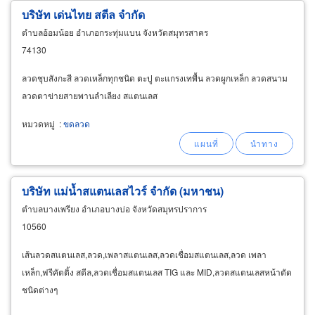
บริษัท เด่นไทย สตีล จำกัด
ตำบลอ้อมน้อย อำเภอกระทุ่มแบน จังหวัดสมุทรสาคร
74130
ลวดชุบสังกะสี ลวดเหล็กทุกชนิด ตะปู ตะแกรงเทพื้น ลวดผูกเหล็ก ลวดสนาม
ลวดตาข่ายสายพานลำเลียง สแตนเลส
หมวดหมู่
:
ขดลวด
บริษัท แม่น้ำสแตนเลสไวร์ จำกัด (มหาชน)
ตำบลบางเพรียง อำเภอบางบ่อ จังหวัดสมุทรปราการ
10560
เส้นลวดสแตนเลส,ลวด,เพลาสแตนเลส,ลวดเชื่อมสแตนเลส,ลวด เพลา
เหล็ก,ฟรีคัตติ้ง สตีล,ลวดเชื่อมสแตนเลส TIG และ MID,ลวดสแตนเลสหน้าตัด
ชนิดต่างๆ