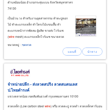
ตำบลอ้อมน้อย อำเภอกระทุ่มแบน จังหวัดสมุทรสาคร
74130
เป็นม้วน วง สำหรับงานอุตสาหกรรม ทำตะปูตอก
ไม้ ทำตะแกรงเหล็ก ทำโครงไม้แขนเสื้อ ทำ
ตะแกรงหน้ากากพัดลม ผู้ผลิต ขายส่ง ไวร์เมช
(
wire
mesh) ตะแกรงเหล็กไวร์เมช ขนาดลวด
3มม., 4มม., 5มม., 6มม. ขนาดตา ของตะแกรง
หมวดหมู่
:
ขดลวด
15x15 ซม., 20x20 ซม., 25x25 ซม., ผู้ผลิต ขายส่ง
ลวดสำหรับใช้ผลิต ตาข่ายทำรั้ว
จําหน่ายปลีก - ส่งลวดสปริง ลวดสแตนเลส
ป.ไทยดำรงค์
แขวงตลาดน้อย เขตสัมพันธวงศ์ กรุงเทพมหานคร 10100
ลวดเหล็ก (Low carbon steel
wire
) หรือ ลวดตะปู ลวดดำ ลวดเหล็กคาร์บอน