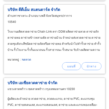
บริษัท ดีดีเอ็ม สแตนดาร์ด จำกัด
ตำบลราชาเทวะ อำเภอบางพลี จังหวัดสมุทรปราการ
10540
โรงงานผลิตลวดตาข่าย Chain Link ตรา DDM ผลิตตาข่ายลวด ตาข่ายถัก
ตาข่ายทอ ตาข่ายข้าวหลามตัด ตาข่ายม้วน จำหน่ายส่งลวดตาข่าย ตาข่าย
ลวดชุบสังกะสีชนิดตาข่ายถัดหรือตาข่ายทอ สำหรับนำไปทำรั้วตาข่าย ทำรั้ว
บ้าน รั้วโรงงาน รั้วกั้นแนวถนน รั้วสาธารณะ รั้วสนาม รับจ้างผลิตตามความ
ต้องการของลูกค้า ทั้งขนาดสเปคของเส้นลวด
หมวดหมู่
:
ขดลวด
บริษัท เอเซียลวดตาข่าย จำกัด
แขวงลาดพร้าว เขตลาดพร้าว กรุงเทพมหานคร 10230
ผู้ผลิตและจำหน่าย ลวดตาข่าย, ลวดตะแกรง, ตาข่าย PVC, ตะแกรงชุบ
PVC, ตาข่ายสเตนเลส, ตะแกรงสเตนเลส, ตาข่าย และตะแกรงทองเหลือง-