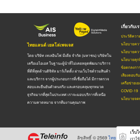
เกี่ยวกับเ
ประวัติควา
นโยบายควา
ไทยแลนด์ เยลโล่เพจเจส
นโยบายควา
โดย บริษัท เทเลอินโฟ มีเดีย จำกัด (มหาชน) บริษัทใน
นโยบายคุกกี
เครือเอไอเอส ในฐานะผู้นำที่ไม่เคยหยุดพัฒนาบริการ
ข้อตกลงกา
ที่ดีที่สุดด้านดิจิทัล มาร์เก็ตติ้ง ผ่านเว็บไซต์รวมสินค้า
เสียงตอบรั
และบริการ จากผู้ประกอบการที่เชื่อถือได้ มีการตรวจ
เครือข่ายเย
สอบและยืนยันตัวตนจริง และครอบคลุมทุกหมวด
COVID-19
ธุรกิจมากที่สุดในประเทศ เราจะมอบบริการที่เหนือ
นโยบายจดท
ความคาดหมาย จากทีมงานคุณภาพ
เว็บไซ
ลิขสิทธิ์ © 2569
ไทยแลนด์ เยลโล
เราใช