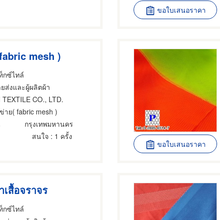
ขอใบเสนอราคา
 fabric mesh )
็กซ์ไทล์
ยส่งและผู้ผลิตผ้า
 TEXTILE CO., LTD.
ข่าย( fabric mesh )
น
กรุงเทพมหานคร
สนใจ
: 1 ครั้ง
ขอใบเสนอราคา
ำเสื้อจราจร
็กซ์ไทล์