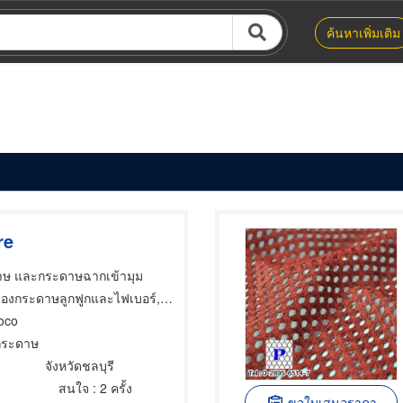
ค้นหาเพิ่มเติม
re
ดาษ และกระดาษฉากเข้ามุม
าษลูกฟูกและไฟเบอร์,ผู้ผลิตและจำหน่ายวัตถุดิบสิ่งทอ,หลอดและแกนม้วนกระดาษ
oco
กระดาษ
จังหวัดชลบุรี
สนใจ
: 2 ครั้ง
ขอใบเสนอราคา