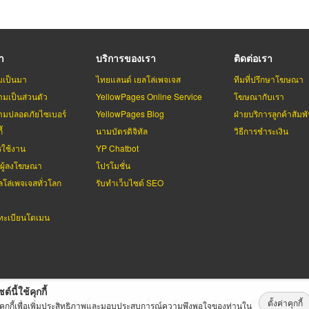
รา
บริการของเรา
ติดต่อเรา
มเป็นมา
ไทยแลนด์ เยลโล่เพจเจส
ทีมที่ปรึกษาโฆษณา
มเป็นส่วนตัว
YellowPages Online Service
โฆษณากับเรา
มปลอดภัยไซเบอร์
YellowPages Blog
ฝ่ายบริการลูกค้าสัมพั
้
นามบัตรดิจิทัล
วิธีการชำระเงิน
รใช้งาน
YP Chatbot
บผู้ลงโฆษณา
โปรโมชั่น
ลโล่เพจเจสทั่วโลก
รับทำเว็บไซต์ SEO
ะเบียนโดเมน
ต์นี้ใช้คุกกี้
ตั้งค่าคุกกี้
่เพจเจส
สงวนลิขสิทธิ์ตามกฏหมาย โดย
บริษัท เทเลอินโฟ มีเดีย จำกัด (ม
้คุกกี้เพื่อเพิ่มประสิทธิภาพและมอบประสบการณ์ความพึงพอใจของท่านใน