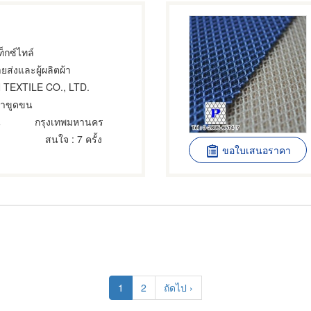
็กซ์ไทล์
ยส่งและผู้ผลิตผ้า
 TEXTILE CO., LTD.
ผ้าขูดขน
น
กรุงเทพมหานคร
สนใจ
: 7 ครั้ง
ขอใบเสนอราคา
Current
1
Page
2
Next
ถัดไป ›
page
page