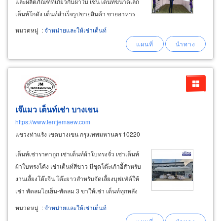
และผลิตภัณฑ์ที่เกี่ยวกับผ้าใบ เช่น เต็นท์ขนาดเล็ก
เต็นท์โกดัง เต็นท์สำเร็จรูปขายสินค้า ขายอาหาร
จัดแสดงสินค้า ฯลฯ ทำกันสาดผ้าใบ ผ้าคลุมรถ
หมวดหมู่
:
จำหน่ายและให้เช่าเต็นท์
บรรทุก ผ้าคลุมสินค้าเพื่อใช้กันแดดกันฝนกันฝุ่นเก็บ
สินค้า บริการเต็นท์ให้เช่าสำหรับงานอีเว้นท์
เจ๊แมว เต็นท์เช่า บางเขน
https://www.tentjemaew.com
แขวงท่าแร้ง เขตบางเขน กรุงเทพมหานคร 10220
เต็นท์เช่าราคาถูก เช่าเต็นท์ผ้าใบทรงจั่ว เช่าเต็นท์
ผ้าใบทรงโค้ง เช่าเต็นท์สีขาว มีชุดโต๊ะเก้าอี้สำหรับ
งานเลี้ยงโต๊ะจีน โต๊ะยาวสำหรับจัดเลี้ยงบุฟเฟ่ต์ให้
เช่า พัดลมไอเย็น-พัดลม 3 ขาให้เช่า เต็นท์ทุกหลัง
ผ่านการพ่นน้ำยาฆ่าเชื้อโรค ทุกครั้งที่ใช้งาน มั่นใน
หมวดหมู่
:
จำหน่ายและให้เช่าเต็นท์
ในเรื่องความสะอาดปลอดภัยแน่นอน เช่าเต็นท์พิธี