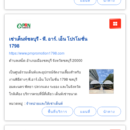
ทำบุญบ้านเข้าถึงทุกหมู่บ้าน
เช่าเต็นท์ชลบุรี - พี. อาร์. เอ็น โปรโมชั่น
1798
https://www.prnpromotion1798.com
ตำบลเสม็ด อำเภอเมืองชลบุรี จังหวัดชลบุรี 20000
เป็นศูนย์รวมเต็นท์และอุปกรณ์จัดงานเลี้ยงสำหรับ
งานพิธีต่างๆ พี.อาร์.เอ็น โปรโมชั่น 1798 ชลบุรี
อมตะนคร พัทยา ปลวกแดง ระยอง และในจังหวัด
ใกล้เคียง บริการครบที่นี่ที่เดียว เต็นท์เช่าขนาด
5x12 เมตร เต็นท์เช่าขนาด 4x16 เมตร สั่งทำเต็นท์
หมวดหมู่
:
จำหน่ายและให้เช่าเต็นท์
ขนาดพิเศษเสาสูง 2.5 เมตร 5 เมตร ติดผ้าใบปิด
ข้างกันแดด-กันฝน