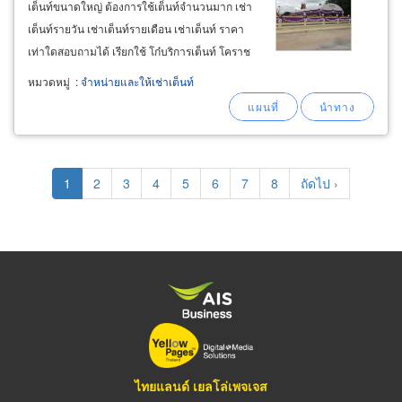
เต็นท์ขนาดใหญ่ ต้องการใช้เต็นท์จำนวนมาก เช่า
เต็นท์รายวัน เช่าเต็นท์รายเดือน เช่าเต็นท์ ราคา
เท่าใดสอบถามได้ เรียกใช้ โก๋บริการเต็นท์ โคราช
ให้เช่าเต็นท์ขนาดใหญ่ เช่าเต็นท์ผ้าใบขนาดกลาง
หมวดหมู่
:
จำหน่ายและให้เช่าเต็นท์
และขนาดเล็ก ให้เช่าเต็นท์ปิรามิด ตอบโจทย์ทุก
ความต้องการของลูกค้า ยินดีให้คำปรึกษาเรื่อง
เต็นท์ชนิดต่างๆ
Pagination
Current
1
Page
2
Page
3
Page
4
Page
5
Page
6
Page
7
Page
8
Next
ถัดไป ›
page
page
ไทยแลนด์ เยลโล่เพจเจส