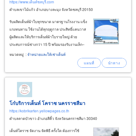
https://www.เต็นท์ชลบุรี.com
ตำบลเขาไม้แก้ว อำเภอบางละมุง จังหวัดชลบุรี 20150
รับผลิตเต็นท์ผ้าใบทุกขนาด มาตรฐานโรงงาน แข็ง
แรงทนทาน ใช้งานได้ทุกฤดูกาล ประสิทธิ์แคนวาส
ผู้ผลิตและให้บริการเต็นท์ผ้าใบรายใหญ่ ด้วย
ประสบการณ์ช่างกว่า 15 ปี พร้อมรองรับงานเล็ก–
งานใหญ่ครบวงจร ไม่ว่าจะเป็นเต็นท์โรงงาน เต็นท์
หมวดหมู่
:
จำหน่ายและให้เช่าเต็นท์
ตลาด เต็นท์โกดัง เต็นท์พีระมิด หรือเต็นท์
อเนกประสงค์ทุกประเภท เราผลิตด้วยวัสดุคุณภาพ
ดี
โก๋บริการเต็นท์ โคราช นครราชสีมา
https://kobrikarten.yellowpages.co.th
ตำบลลาดบัวขาว อำเภอสีคิ้ว จังหวัดนครราชสีมา 30340
เต็นท์โคราช จัดงาน จัดพิธี ครั้งใด ต้องการใช้