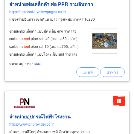
จำหน่ายท่อเหล็กดำ ท่อ PPR รามอินทรา
https://taplohakij.yellowpages.co.th
แขวงรามอินทรา เขตคันนายาว กรุงเทพมหานคร 10230
ขายส่งท่อเหล็กดำแบบมีตะเข็บ erw ราคาส่ง
carbon
steel
pipe sch 40 (astm a53, ul/fm)
carbon
steel
pipe sch10 (astm a795, ul/fm)
ขายส่งท่อเหล็กดำแบบไร้ตะเข็บ sml ราคาส่ง
carbon
steel
seamless pipe sch 40, sch 80,
หมวดหมู่
:
ท่อ ปล่อง
astm a-106 ทนแรงดันสูงสำหรับงานที่เน้นด้าน
ความปลอดภัยสูง ใช้เป็น ท่ออุตสาหกรรม
จำหน่ายอุปกรณ์ไฟฟ้าโรงงาน
https://www.pnprovider.co.th
ตำบลบางพลีใหญ่ อำเภอบางพลี จังหวัดสมุทรปราการ