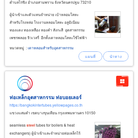
ตำบลไร่ขิง อำเภอสามพราน จังหวัดนครปฐม 73210
ผู้นำเข้าและตัวแทนจำหน่าย เบ้าหลอมโลหะ
สำหรับโรงหล่อ โรงงานหลอมโลหะ อลูมิเนียม
ทองแดง ทองเหลือง ทองคำ สังกะสี อุตสาหกรรม
เพชรพลอย จิวเวลรี่ อีกทั้งเตาหลอมโลหะใช้ไฟฟ้า
แก๊ส หรือน้ำมัน morland เคมีหลอมโลหะ flux ยาไล่
หมวดหมู่
:
เตาหลอมสำหรับอุตสาหกรรม
ขี้โลหะยาไล่อากาศสำหรับการหลอมโลหะ วัสดุทน
ไฟ ผงกราไฟต์ ผู้นำเข้าตัวแทนจำหน่าย
ท่อเหล็กอุตสาหกรรม ท่อบอยเลอร์
https://bangkokintertubes.yellowpages.co.th
แขวงแสมดำ เขตบางขุนเทียน กรุงเทพมหานคร 10150
seamless
steel
tubes for boilers & heat
exchangers) ผู้นำเข้าและจำหน่ายท่อเหล็กไร้