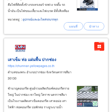
คือไฟที่ติดตั้งข้างรถเทรเลอร์ รถพ่วง รถดั๊ม รถ
น้ำมัน เป็นไฟขณะเลี้ยวและไฟเบรค มีทั้งสีเหลือง
และสีแดง ตามกฎหมายขนส่ง มีจำหน่ายหลายรุ่น
หมวดหมู่
:
อุปกรณ์และอะไหล่รถบรรทุก
หลายแบบ เช่น จำหน่ายไฟราวข้าง sd-4006a : มี
ไฟส่องด้านล่าง (ดวงใหญ่
เสาเข็ม ท่อ แผ่นพื้น ปากช่อง
https://chumnan.yellowpages.co.th
ตำบลขนงพระ อำเภอปากช่อง จังหวัดนครราชสีมา
30130
ชำนาญคอนกรีต ศูนย์รวมผลิตภัณฑ์คอนกรีตราย
ใหญ่ ในปากช่อง เขาใหญ่ โคราช นครราชสีมา
เป็นโรงงานผลิตเสาเข็มคอนกรีต เสาตอม่อ เสา
ไฟฟ้า ท่อคอนกรีต บ่อพักท่อ รางยูระบายน้ำ