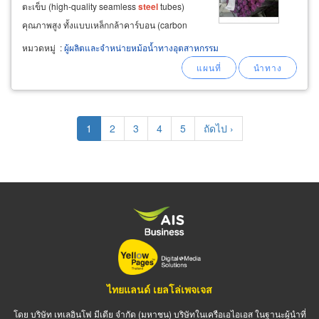
ตะเข็บ (high-quality seamless
steel
tubes)
คุณภาพสูง ทั้งแบบเหล็กกล้าคาร์บอน (carbon
steel
) และเหล็กกล้าผสม (alloy
steel
) จากผู้ผลิต
หมวดหมู่
:
ผู้ผลิตและจำหน่ายหม้อน้ำทางอุตสาหกรรม
ชั้นนำในเยอรมนีและญี่ปุ่น เหมาะสำหรับ
อุตสาหกรรมที่ต้องการประสิทธิภาพและความ
ทนทานสูงสุด
Pagination
Current
1
Page
2
Page
3
Page
4
Page
5
Next
ถัดไป ›
page
page
ไทยแลนด์ เยลโล่เพจเจส
โดย บริษัท เทเลอินโฟ มีเดีย จำกัด (มหาชน) บริษัทในเครือเอไอเอส ในฐานะผู้นำที่