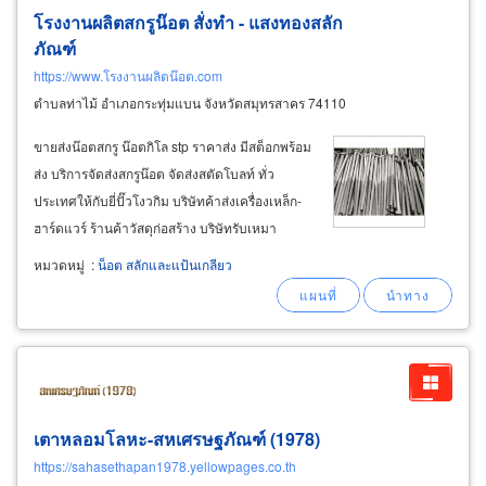
โรงงานผลิตสกรูน๊อต สั่งทำ - แสงทองสลัก
ภัณฑ์
https://www.โรงงานผลิตน๊อต.com
ตำบลท่าไม้ อำเภอกระทุ่มแบน จังหวัดสมุทรสาคร 74110
ขายส่งน๊อตสกรู น๊อตกิโล stp ราคาส่ง มีสต็อกพร้อม
ส่ง บริการจัดส่งสกรูน๊อต จัดส่งสตัดโบลท์ ทั่ว
ประเทศให้กับยี่ปั๊วโงวกิม บริษัทค้าส่งเครื่องเหล็ก-
ฮาร์ดแวร์ ร้านค้าวัสดุก่อสร้าง บริษัทรับเหมา
ก่อสร้าง บริษัทรับเหมาติดตั้งระบบไฟฟ้า-ประปา-
หมวดหมู่
:
น็อต สลักและแป้นเกลียว
แอร์-ระบบดับเพลิง ส่งด่วนพื้นที่ สมุทรปราการ
สมุทรสาคร สมุทรสงคราม
เตาหลอมโลหะ-สหเศรษฐภัณฑ์ (1978)
https://sahasethapan1978.yellowpages.co.th