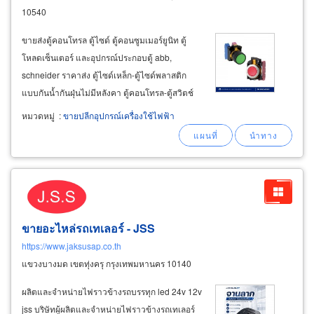
10540
ขายส่งตู้คอนโทรล ตู้ไซด์ ตู้คอนซูมเมอร์ยูนิท ตู้
โหลดเซ็นเตอร์ และอุปกรณ์ประกอบตู้ abb,
schneider ราคาส่ง ตู้ไซด์เหล็ก-ตู้ไซด์พลาสติก
แบบกันน้ำกันฝุ่นไม่มีหลังคา ตู้คอนโทรล-ตู้สวิตช์
บอร์ดเปล่า อุปกรณ์ไฟฟ้า mccb, acb, mcbs, clmd,
หมวดหมู่
:
ขายปลีกอุปกรณ์เครื่องใช้ไฟฟ้า
elcb, magnetic contactor, power meter สำหรับ
งานประกอบตู้สวิตช์บอร์ด-ตู้คอนโทรล
ขายอะไหล่รถเทเลอร์ - JSS
https://www.jaksusap.co.th
แขวงบางมด เขตทุ่งครุ กรุงเทพมหานคร 10140
ผลิตและจำหน่ายไฟราวข้างรถบรรทุก led 24v 12v
jss บริษัทผู้ผลิตและจำหน่ายไฟราวข้างรถเทเลอร์