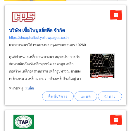
บริษัท เชื้อไพบูลย์สตีล จำกัด
https://chuaphaibul.yellowpages.co.th
แขวงบางนาใต้ เขตบางนา กรุงเทพมหานคร 10260
ศูนย์จำหน่ายเหล็กย่าน บางนา สมุทรปราการ รับ
จัดหาผลิตภัณฑ์เหล็กทุกชนิด ราคาถูก เหล็ก
ก่อสร้าง เหล็กอุตสาหกรรม เหล็กรูปพรรณ ขายส่ง
เหล็กเกรด a เหล็ก มอก. จากโรงเหล็กโรงใหญ่ ทา
ทาสตีล จีเจสตีล สยามยามาโตะ แอลพีเอ็นเพลทมิล
หมวดหมู่
:
เหล็ก
สหวิริยาสตีล ตัวแทนจำหน่ายเหล็ก ศูนย์รวมเหล็ก
คุณภาพ นำเข้าเหล็ก ขายเหล็กทุกชนิด