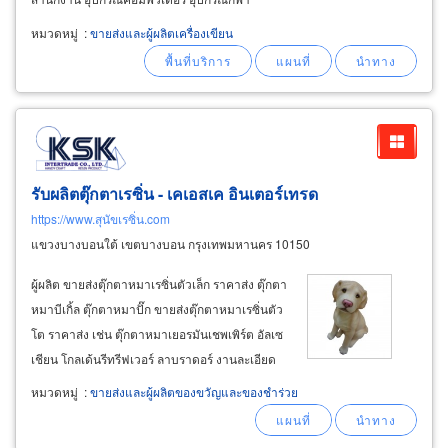
อุปกรณ์เย็บปักถักร้อย ทุกอย่างขายราคาส่ง ขายส่ง
หมวดหมู่
:
ขายส่งและผู้ผลิตเครื่องเขียน
เครื่องเขียน ดินสอปากกายางลบไม้บรรทัด ปากกา
ไว้ท์บอร์ดมาร์กเกอร์ แปรงลบกระดาน
รับผลิตตุ๊กตาเรซิ่น - เคเอสเค อินเตอร์เทรด
https://www.สุนัขเรซิ่น.com
แขวงบางบอนใต้ เขตบางบอน กรุงเทพมหานคร 10150
ผู้ผลิต ขายส่งตุ๊กตาหมาเรซิ่นตัวเล็ก ราคาส่ง ตุ๊กตา
หมาบีเกิ้ล ตุ๊กตาหมาปั๊ก ขายส่งตุ๊กตาหมาเรซิ่นตัว
โต ราคาส่ง เช่น ตุ๊กตาหมาเยอรมันเชพเพิร์ต อัลเซ
เชียน โกลเด้นรีทรีฟเวอร์ ลาบราดอร์ งานละเอียด
เหมือนจริง ขายส่งตุ๊กตาหมาเรซิ่นเป็นชุดครอบครัว
หมวดหมู่
:
ขายส่งและผู้ผลิตของขวัญและของชำร่วย
น้องหมา tiny dog น่ารักมากเห็นแล้วต้องชอบ ตุ๊ก
ตาเรซิ่น เรซินตกแต่งบอนไซมินิ