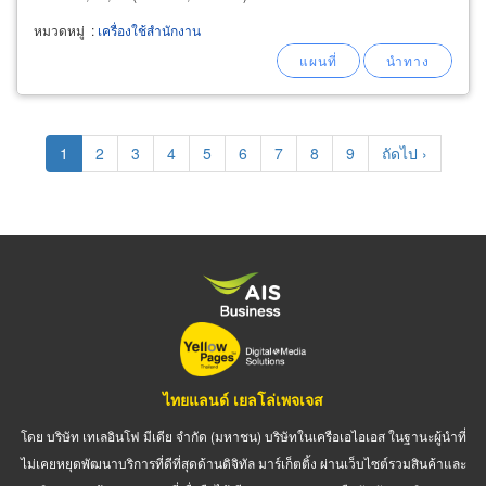
ดับเบิ้ลเอ (double a) แพ็ค 5 รีม กระดาษถ่าย
หมวดหมู่
:
เครื่องใช้สำนักงาน
เอกสาร a4 double a color print กระดาษไอเดียกรี
น (idea green
Pagination
Current
1
Page
2
Page
3
Page
4
Page
5
Page
6
Page
7
Page
8
Page
9
Next
ถัดไป ›
page
page
ไทยแลนด์ เยลโล่เพจเจส
โดย บริษัท เทเลอินโฟ มีเดีย จำกัด (มหาชน) บริษัทในเครือเอไอเอส ในฐานะผู้นำที่
ไม่เคยหยุดพัฒนาบริการที่ดีที่สุดด้านดิจิทัล มาร์เก็ตติ้ง ผ่านเว็บไซต์รวมสินค้าและ