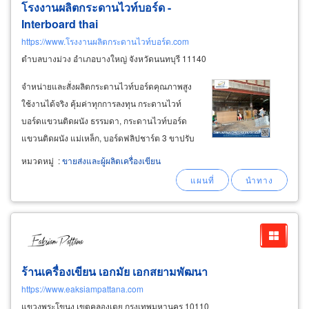
โรงงานผลิตกระดานไวท์บอร์ด -
Interboard thai
https://www.โรงงานผลิตกระดานไวท์บอร์ด.com
ตำบลบางม่วง อำเภอบางใหญ่ จังหวัดนนทบุรี 11140
จำหน่ายและสั่งผลิตกระดานไวท์บอร์ดคุณภาพสูง
ใช้งานได้จริง คุ้มค่าทุกการลงทุน กระดานไวท์
บอร์ดแขวนติดผนัง ธรรมดา, กระดานไวท์บอร์ด
แขวนติดผนัง แม่เหล็ก, บอร์ดฟลิปชาร์ต 3 ขาปรับ
สูงต่ำ, กระดานชานอ้อยปูไม้ก๊อก, กระดานผสม
หมวดหมู่
:
ขายส่งและผู้ผลิตเครื่องเขียน
(ไวท์บอร์ดธรรมดา+ไม้ก๊อก), กระดานชานอ้อยปูผ้า
สี/ชานอ้อยปูกำมะหยี่, กระดานไวท์บอร์ดล้อเลื่อน
ร้านเครื่องเขียน เอกมัย เอกสยามพัฒนา
https://www.eaksiampattana.com
แขวงพระโขนง เขตคลองเตย กรุงเทพมหานคร 10110