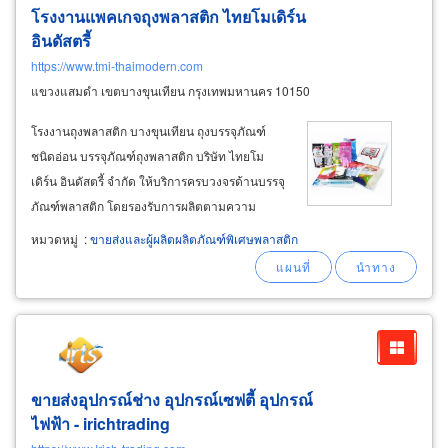
โรงงานแพคเกจถุงพลาสติก ไทยโมเดิร์น
อินดัสตรี้
https://www.tmi-thaimodern.com
แขวงแสมดำ เขตบางขุนเทียน กรุงเทพมหานคร 10150
โรงงานถุงพลาสติก บางขุนเทียน ถุงบรรจุภัณฑ์
ชนิดอ่อน บรรจุภัณฑ์ถุงพลาสติก บริษัท ไทยโม
เดิร์น อินดัสตรี้ จำกัด ให้บริการครบวงจรด้านบรรจุ
ภัณฑ์พลาสติก โดยรองรับการผลิตตามความ
ต้องการของลูกค้า ทั้งแบบสั่งทำเฉพาะ (made to
หมวดหมู่
:
ขายส่งและผู้ผลิตผลิตภัณฑ์พิเศษพลาสติก
order) และสินค้าขายส่งมาตรฐาน รับผลิตสั่งทำ
แพคเกจจิ้ง ซองอ่อน พลาสติก ถุงลามิเนต ถุงแก้ว
ขายส่งอุปกรณ์ช่าง อุปกรณ์เซฟตี้ อุปกรณ์
ไฟฟ้า - irichtrading