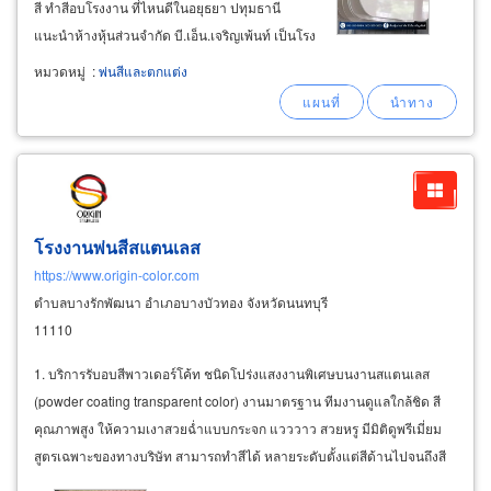
สี ทำสีอบโรงงาน ที่ไหนดีในอยุธยา ปทุมธานี
แนะนำห้างหุ้นส่วนจำกัด บี.เอ็น.เจริญเพ้นท์ เป็นโรง
พ่นสีที่บริการรับพ่นสีฝุ่น (powder coating) โดยมี
หมวดหมู่
:
พ่นสีและตกแต่ง
ห้องหรือตู้อบขนาดใหญ่ 6.5x3x2.5 เพื่อรองรับชิ้น
งานขนาดพิเศษระดับอุตสาหกรรมได้
โรงงานพ่นสีสแตนเลส
https://www.origin-color.com
ตำบลบางรักพัฒนา อำเภอบางบัวทอง จังหวัดนนทบุรี
11110
1. บริการรับอบสีพาวเดอร์โค้ท ชนิดโปร่งแสงงานพิเศษบนงานสแตนเลส
(powder coating transparent color) งานมาตรฐาน ทีมงานดูแลใกล้ชิด สี
คุณภาพสูง ให้ความเงาสวยฉ่ำแบบกระจก แวววาว สวยหรู มีมิติดูพรีเมี่ยม
สูตรเฉพาะของทางบริษัท สามารถทำสีได้ หลายระดับตั้งแต่สีด้านไปจนถึงสี
เงาฉ่ำ สีติดแน่นทนทาน ไม่ลอกง่าย