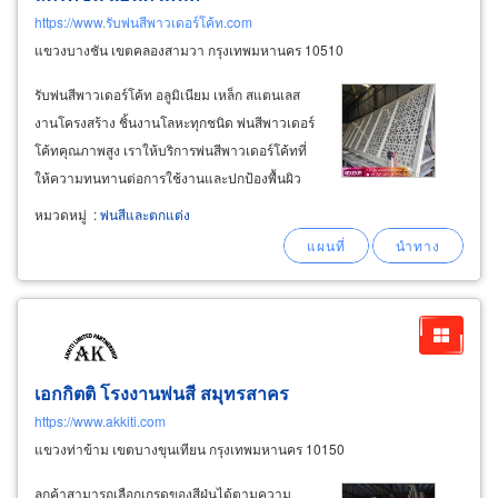
https://www.รับพ่นสีพาวเดอร์โค้ท.com
แขวงบางชัน เขตคลองสามวา กรุงเทพมหานคร 10510
รับพ่นสีพาวเดอร์โค้ท อลูมิเนียม เหล็ก สแตนเลส
งานโครงสร้าง ชิ้นงานโลหะทุกชนิด พ่นสีพาวเดอร์
โค้ทคุณภาพสูง เราให้บริการพ่นสีพาวเดอร์โค้ทที่
ให้ความทนทานต่อการใช้งานและปกป้องพื้นผิว
โลหะได้อย่างดีเยี่ยม ไม่ว่าจะเป็นอลูมิเนียม เหล็ก ส
หมวดหมู่
:
พ่นสีและตกแต่ง
แตนเลส หรืองานโครงสร้างขนาดใหญ่ เรามีทีม
งานมืออาชีพที่พร้อมดูแลทุกขั้นตอน
เอกกิตติ โรงงานพ่นสี สมุทรสาคร
https://www.akkiti.com
แขวงท่าข้าม เขตบางขุนเทียน กรุงเทพมหานคร 10150
ลูกค้าสามารถเลือกเกรดของสีฝุ่นได้ตามความ