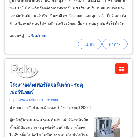
ผู้นำเข้าและตัวแทนจำหน่ายแต่ผู้เดียวของสินค้า "Anest Iwata" หรือชื่อเดิม
"Iwata" ในไทยผลิตภัณฑ์คุณภาพจากญี่ปุ่น :เครื่องพ่นสี (แบบแมนนวล และ
แบบอัตโนมัติ)- แอร์บรัช - ปืนพ่นสี สายสี สายลม และ อุปกรณ์ - ปั๊มสี และ ถัง
สี - เครื่องพ่นสี แบบไฟฟ้าสถิตย์เครื่องอัดลม ปั๊มลม- แบบลูกสูบ ทั้งใช้น้ำมัน
หมวดหมู่
:
เครื่องอัดลม
โรงงานผลิตเฟอร์นิเจอร์เหล็ก - ระคุ
เฟอร์นิเจอร์
https://www.rakufurniture.com
ตำบลห้วยกะปิ อำเภอเมืองชลบุรี จังหวัดชลบุรี 20000
ตู้เหล็กตู้ใส่ของอเนกประสงค์ raku เฟอร์นิเจอร์เหล็ก
สไตล์มินิมอล จาก ระคุ เฟอร์นิเจอร์ ผลิตจากโลหะ
ไม่เก็บกลิ่น ไม่ติดไฟ ไม่ขึ้นปลวก แบบไม่ซ้ำไม่โหล