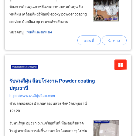
ต้องการด้านคุณภาพสีและการควบคุมต้นทุน รับ
พ่นสีฝุ่น เคลือบสีผงอีพ็อกซี่ epoxy powder coating
service ด้วยสีผง ep เหมาะสำหรับงาน
อุตสาหกรรม เช่น อุปกรณ์ ชิ้นส่วนอะไหล่รถยนต์
หมวดหมู่
:
พ่นสีและตกแต่ง
ชิ้นส่วนอะไหล่เครื่องจักรกล หรือชิ้นงานที่ต้องทน
ต่อสารเคมีทนทานสารเคมีทนต่อสารละลายกรด-
ด่าง
รับพ่นสีฝุ่น สีอบโรงงาน Powder coating
ปทุมธานี
https://www.พ่นสีฝุ่นสีอบ.com
ตำบลคลองสอง อำเภอคลองหลวง จังหวัดปทุมธานี
12120
รับพ่นสีฝุ่น อยุธยา b.n.เจริญเพ้นท์ ห้องอบสีขนาด
ใหญ่ หากต้องการส่งชิ้นงานเหล็ก โลหะต่างๆ ไปพ่น