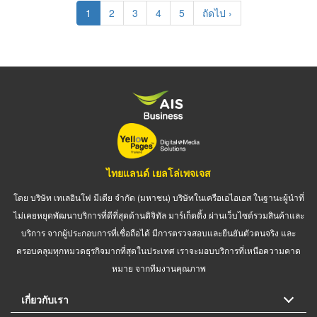
Pagination
Current
1
Page
2
Page
3
Page
4
Page
5
Next
ถัดไป ›
page
page
ไทยแลนด์ เยลโล่เพจเจส
โดย บริษัท เทเลอินโฟ มีเดีย จำกัด (มหาชน) บริษัทในเครือเอไอเอส ในฐานะผู้นำที่
ไม่เคยหยุดพัฒนาบริการที่ดีที่สุดด้านดิจิทัล มาร์เก็ตติ้ง ผ่านเว็บไซต์รวมสินค้าและ
บริการ จากผู้ประกอบการที่เชื่อถือได้ มีการตรวจสอบและยืนยันตัวตนจริง และ
ครอบคลุมทุกหมวดธุรกิจมากที่สุดในประเทศ เราจะมอบบริการที่เหนือความคาด
หมาย จากทีมงานคุณภาพ
เกี่ยวกับเรา