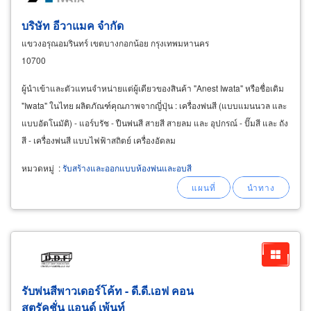
บริษัท อีวาแมค จำกัด
แขวงอรุณอมรินทร์ เขตบางกอกน้อย กรุงเทพมหานคร
10700
ผู้นำเข้าและตัวแทนจำหน่ายแต่ผู้เดียวของสินค้า "Anest Iwata" หรือชื่อเดิม
"Iwata" ในไทย ผลิตภัณฑ์คุณภาพจากญี่ปุ่น : เครื่องพ่นสี (แบบแมนนวล และ
แบบอัตโนมัติ) - แอร์บรัช - ปืนพ่นสี สายสี สายลม และ อุปกรณ์ - ปั๊มสี และ ถัง
สี - เครื่องพ่นสี แบบไฟฟ้าสถิตย์ เครื่องอัดลม
หมวดหมู่
:
รับสร้างและออกแบบห้องพ่นและอบสี
รับพ่นสีพาวเดอร์โค้ท - ดี.ดี.เอฟ คอน
สตรัคชั่น แอนด์ เพ้นท์