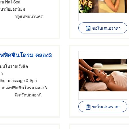
ora Nail Spa
สปามือยอดนิยม
กรุงเทพมหานคร
ขอใบเสนอราคา
ฟฟิศซินโดรม คลอง3
แผนโบราณรังสิต
ปา
ther massage & Spa
นวดออฟฟิศซินโดรม คลอง3
จังหวัดปทุมธานี
ขอใบเสนอราคา