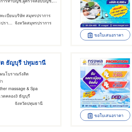
รทำบัญชี,ผู้ตรวจสอบบัญชี,บริการทำและตรวจสอบบัญชี
A
ดทะเบียนบริษัท สมุทรปราการ
อำเภอเมืองสมุทรปราการ
จังหวัดสมุทรปราการ
ขอใบเสนอราคา
ิต ธัญบุรี ปทุมธานี
แผนโบราณรังสิต
ปา
ther massage & Spa
นวดคลอง3 ธัญบุรี
จังหวัดปทุมธานี
ขอใบเสนอราคา