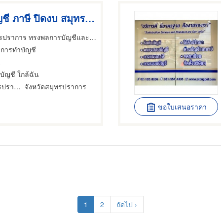
บริษัททำบัญชี ภาษี ปิดงบ สมุทรปราการ
รับทำบัญชี สมุทรปราการ ทรงพลการบัญชีและกฎหมาย
ิการทำบัญชี
A
าบัญชี ใกล้ฉัน
อำเภอเมืองสมุทรปราการ
จังหวัดสมุทรปราการ
ขอใบเสนอราคา
Current
1
Page
2
Next
ถัดไป ›
page
page