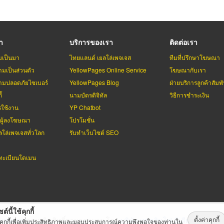
รา
บริการของเรา
ติดต่อเรา
มเป็นมา
ไทยแลนด์ เยลโล่เพจเจส
ทีมที่ปรึกษาโฆษณา
มเป็นส่วนตัว
YellowPages Online Service
โฆษณากับเรา
มปลอดภัยไซเบอร์
YellowPages Blog
ฝ่ายบริการลูกค้าสัมพั
้
นามบัตรดิจิทัล
วิธีการชำระเงิน
รใช้งาน
YP Chatbot
บผู้ลงโฆษณา
โปรโมชั่น
ลโล่เพจเจสทั่วโลก
รับทำเว็บไซต์ SEO
ะเบียนโดเมน
ต์นี้ใช้คุกกี้
ตั้งค่าคุกกี้
่เพจเจส
สงวนลิขสิทธิ์ตามกฏหมาย โดย
บริษัท เทเลอินโฟ มีเดีย จำกัด (ม
้คุกกี้เพื่อเพิ่มประสิทธิภาพและมอบประสบการณ์ความพึงพอใจของท่านใน