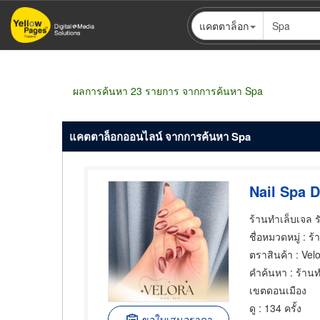
ข้าม
แคตตาล็อก
ไป
ยัง
เนื้อหา
หลัก
ผลการค้นหา 23 รายการ จากการค้นหา Spa
แคตตาล็อกออนไลน์ จากการค้นหา Spa
Nail Spa
ชื่อหมวดหมู่
: ร้
ตราสินค้า
: Vel
คำค้นหา
: ร้านท
เขตดอนเมือง
ดู
: 134 ครั้ง
ขอใบเสนอราคา