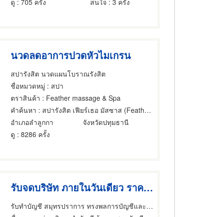
ดู
: 705 ครั้ง
สนใจ
: 3 ครั้ง
นวดลดอาการปวดหัวไมเกรน
สปารังสิต นวดแผนโบราณรังสิต
ชื่อหมวดหมู่
: สปา
ตราสินค้า
: Feather massage & Spa
คำค้นหา
: สปารังสิต เฟียร์เธอ มัสซาส (Feather massage and spa)
อำเภอลำลูกกา
จังหวัดปทุมธานี
ดู
: 8286 ครั้ง
รับจดบริษัท ภายในวันเดียว ราคาถูก
รับทำบัญชี สมุทรปราการ ทรงพลการบัญชีและกฎหมาย