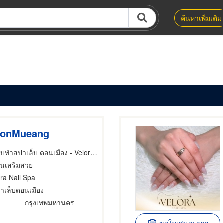
ค้นหาเพิ่มเติม
 DonMueang
ร้านทำเล็บเจล รับทำสปาเล็บ ดอนเมือง - Velora Nail Spa
านเสริมสวย
ora Nail Spa
ําเล็บดอนเมือง
กรุงเทพมหานคร
ขอใบเสนอราคา