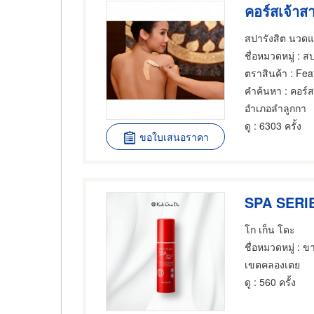
คอร์สเจ้าสา
สปารังสิต นวด
ชื่อหมวดหมู่
: ส
ตราสินค้า
: Fea
คำค้นหา
: คอร์ส
อำเภอลำลูกกา
ดู
: 6303 ครั้ง
ขอใบเสนอราคา
SPA SERI
โก เก็น โดะ
ชื่อหมวดหมู่
: ขา
เขตคลองเตย
ดู
: 560 ครั้ง