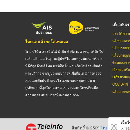
เกี่ยวกับเ
ประวัติควา
นโยบายควา
ไทยแลนด์ เยลโล่เพจเจส
นโยบายควา
โดย บริษัท เทเลอินโฟ มีเดีย จำกัด (มหาชน) บริษัทใน
นโยบายคุกกี
เครือเอไอเอส ในฐานะผู้นำที่ไม่เคยหยุดพัฒนาบริการ
ข้อตกลงกา
ที่ดีที่สุดด้านดิจิทัล มาร์เก็ตติ้ง ผ่านเว็บไซต์รวมสินค้า
เสียงตอบรั
และบริการ จากผู้ประกอบการที่เชื่อถือได้ มีการตรวจ
เครือข่ายเย
สอบและยืนยันตัวตนจริง และครอบคลุมทุกหมวด
COVID-19
ธุรกิจมากที่สุดในประเทศ เราจะมอบบริการที่เหนือ
นโยบายจดท
ความคาดหมาย จากทีมงานคุณภาพ
เว็บไซ
ลิขสิทธิ์ © 2569
ไทยแลนด์ เยลโล
เราใช